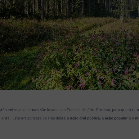
stão entre as que mais são levadas ao Poder Judiciário. Por isso, para quem te
ental. Este artigo trata de três delas: a
ação civil pública
, a
ação popular
e o
ma