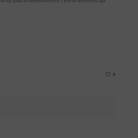
porque não gosta do empreendimento. É preciso demonstrar que
0