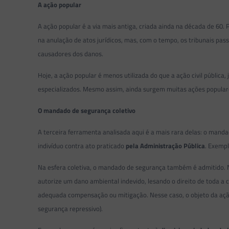
A ação popular
A ação popular é a via mais antiga, criada ainda na década de 60. 
na anulação de atos jurídicos, mas, com o tempo, os tribunais pa
causadores dos danos.
Hoje, a ação popular é menos utilizada do que a ação civil públic
especializados. Mesmo assim, ainda surgem muitas ações populares 
O mandado de segurança coletivo
A terceira ferramenta analisada aqui é a mais rara delas: o manda
indivíduo contra ato praticado
pela Administração Pública
. Exemp
Na esfera coletiva, o mandado de segurança também é admitido. N
autorize um dano ambiental indevido, lesando o direito de toda a
adequada compensação ou mitigação. Nesse caso, o objeto da ação
segurança repressivo).