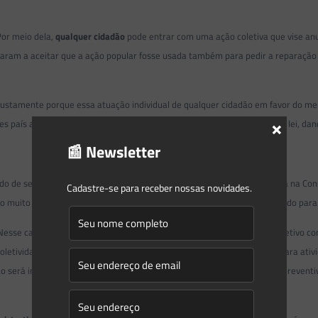
Por meio dela,
qualquer cidadão
pode entrar com uma ação coletiva que vise anula
ssaram a aceitar que a ação popular fosse usada também para pedir a reparação
a, justamente porque essa atuação individual de qualquer cidadão em favor do 
×
país afora, e o Ministério Público pode participar delas como fiscal da lei, da
📰 Newsletter
do de segurança coletivo. O mandado de segurança é uma ação prevista na Const
Cadastre-se para receber nossas novidades.
lo muito comum é do candidato aprovado em concurso que não é chamado para 
esse caso, qualquer cidadão pode impetrar mandado de segurança coletivo con
 coletividade. O exemplo mais comum seria a expedição de uma licença para at
 será impedir que essa licença seja expedida (mandado de segurança preventiv