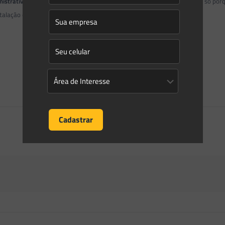
nistrativa
, isto é: ninguém tem direito a pedir a anulação de uma licença só 
talação e gera dano ambiental grave.