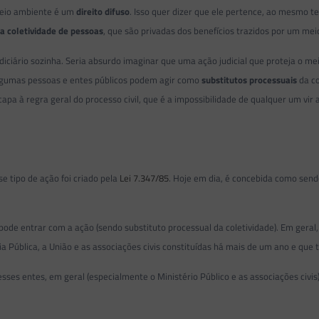
meio ambiente é um
direito difuso
. Isso quer dizer que ele pertence, ao mesmo 
 a coletividade de pessoas
, que são privadas dos benefícios trazidos por um me
udiciário sozinha. Seria absurdo imaginar que uma ação judicial que proteja o 
 algumas pessoas e entes públicos podem agir como
substitutos processuais
da co
apa à regra geral do processo civil, que é a impossibilidade de qualquer um vir
sse tipo de ação foi criado pela
Lei 7.347/85
. Hoje em dia, é concebida como send
pode entrar com a ação (sendo substituto processual da coletividade). Em geral, 
ia Pública, a União e as associações civis constituídas há mais de um ano e qu
 esses entes, em geral (especialmente o Ministério Público e as associações civi