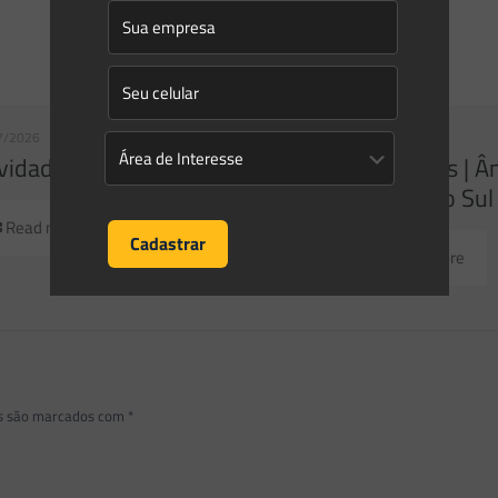
7/2026
23/07/2026
idades | Âmbito Federal
Novidades | Â
Grande do Sul
Read more
Read more
os são marcados com
*