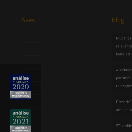
Saes
Blog
Início
Mudanças 
relevânci
Quem Somos
hidrelétr
Atuação
A inclusã
Equipe
patrimôni
restriçõe
Newsletter
Publicações
Prescriçã
ambiental
Artigos
STJ divid
Novidades Legislativas