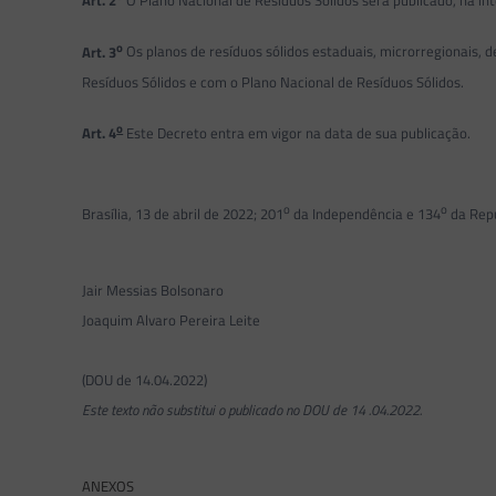
Art. 2
O Plano Nacional de Resíduos Sólidos será publicado, na ínt
o
Art. 3
Os planos de resíduos sólidos estaduais, microrregionais, 
Resíduos Sólidos e com o Plano Nacional de Resíduos Sólidos.
o
Art. 4
Este Decreto entra em vigor na data de sua publicação.
o
o
Brasília, 13 de abril de 2022; 201
da Independência e 134
da Repú
Jair Messias Bolsonaro
Joaquim Alvaro Pereira Leite
(DOU de 14.04.2022)
Este texto não substitui o publicado no DOU de 14 .04.2022.
ANEXOS