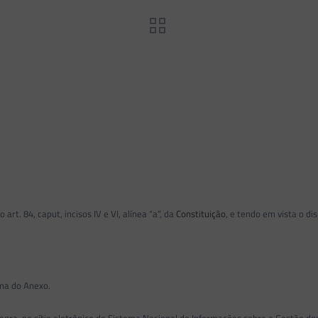
rt. 84, caput, incisos IV e VI, alínea “a”, da
Constituição
, e tendo em vista o di
rma do Anexo.