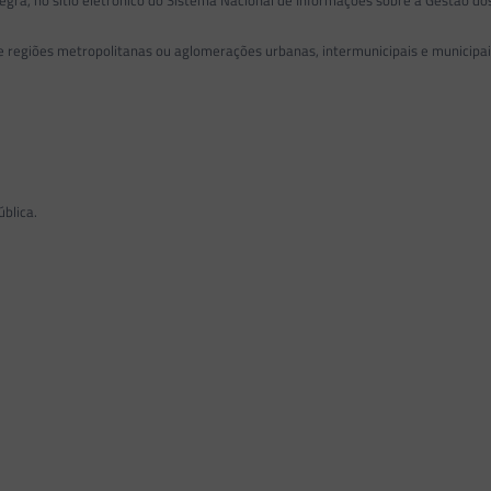
egra, no sítio eletrônico do Sistema Nacional de Informações sobre a Gestão dos
de regiões metropolitanas ou aglomerações urbanas, intermunicipais e municipa
blica.