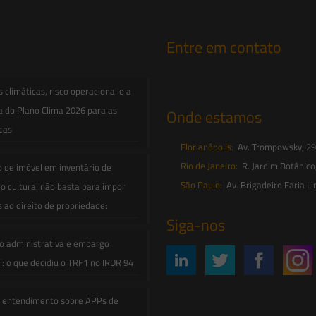
Entre em contato
contato@saesadvogados.com.br
climáticas, risco operacional e a
a do Plano Clima 2026 para as
Onde estamos
icas
Florianópolis:
Av. Trompowsky, 291,
Rio de Janeiro:
R. Jardim Botânico
o de imóvel em inventário de
São Paulo:
Av. Brigadeiro Faria Li
o cultural não basta para impor
s ao direito de propriedade:
Siga-nos
o administrativa e embargo
: o que decidiu o TRF1 no IRDR 94
e entendimento sobre APPs de