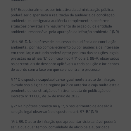
§ 6º Excepcionalmente, por iniciativa da administração pública,
poderá ser dispensada a realização de audiência de conciliação
ambiental ou designada audiência complementar, conforme
situações previstas em regulamento do órgão ou da entidade
ambiental responsável pela apuração da infração ambiental.” (NR)
“Art. 98-D. Na hipótese de insucesso da audiência de conciliação
ambiental, por não comparecimento ou por ausência de interesse
em conciliar, o autuado poderá optar por uma das soluções legais
previstas na alínea “b” do inciso II do § 1º do art. 98-A, observados
os percentuais de desconto aplicáveis a cada solução e incidentes
de acordo com a fase em que se encontrar o processo.
§ 1º O disposto no
caput
aplica-se igualmente a auto de infração
lavrado sob a égide de regime jurídico anterior e cuja multa esteja
pendente de constituição definitiva na data de publicação do
Decreto nº 11.080, de 24 de maio de 2022.
§ 2º Na hipótese prevista no § 1º, o requerimento de adesão à
solução legal observará o disposto no art. 97-B.” (NR)
“Art. 99. O auto de infração que apresentar vício sanável poderá
ser, a qualquer tempo, convalidado de ofício pela autoridade