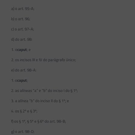
a) o art. 95-A;
b) o art. 96;
c) o art. 97-A;
d) do art. 98:
1. o
caput
; e
2. os incisos III e IV do parágrafo único;
e) do art. 98-A:
1. o
caput
;
2. as alíneas “a” e “b” do inciso I do § 1º;
3. a alínea “b” do inciso II do § 1º; e
4. os § 2º e § 3º;
f) os § 1º, § 5º e § 6º do art. 98-B;
g) o art. 98-D;