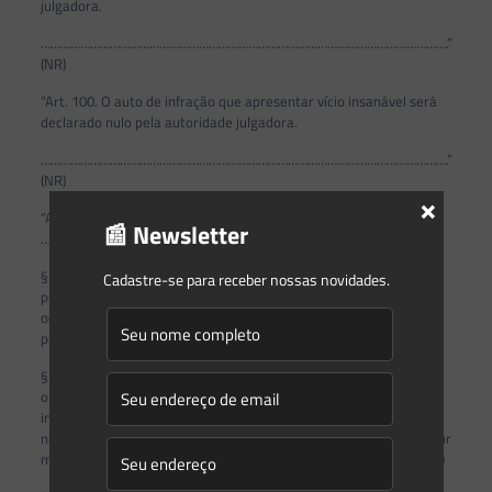
julgadora.
…………………………………………………………………………………………………………….”
(NR)
“Art. 100. O auto de infração que apresentar vício insanável será
declarado nulo pela autoridade julgadora.
…………………………………………………………………………………………………………….”
(NR)
×
“Art. 102.
📰 Newsletter
……………………………………………………………………………………………..
§ 1º A apreensão de produtos, subprodutos, instrumentos,
Cadastre-se para receber nossas novidades.
petrechos e veículos de qualquer natureza de que trata
o
caput
independe de sua fabricação ou utilização exclusiva para a
prática de atividades ilícitas.
§ 2º Na hipótese de o responsável pela infração administrativa ou
o detentor ou o proprietário dos bens de que trata o
caput
ser
indeterminado, desconhecido ou de domicílio indefinido, a
notificação da lavratura do termo de apreensão será realizada por
meio da publicação de seu extrato no Diário Oficial da União.” (NR)