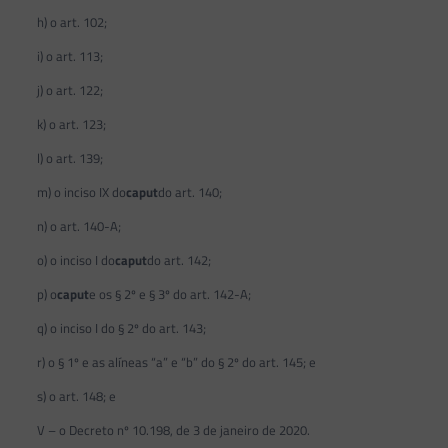
h) o art. 102;
i) o art. 113;
j) o art. 122;
k) o art. 123;
l) o art. 139;
m) o inciso IX do
caput
do art. 140;
n) o art. 140-A;
o) o inciso I do
caput
do art. 142;
p) o
caput
e os § 2º e § 3º do art. 142-A;
q) o inciso I do § 2º do art. 143;
r) o § 1º e as alíneas “a” e “b” do § 2º do art. 145; e
s) o art. 148; e
V – o Decreto nº 10.198, de 3 de janeiro de 2020.