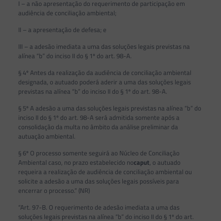
I – a não apresentação do requerimento de participação em
audiência de conciliação ambiental;
II – a apresentação de defesa; e
III – a adesão imediata a uma das soluções legais previstas na
alínea “b” do inciso II do § 1º do art. 98-A.
§ 4º Antes da realização da audiência de conciliação ambiental
designada, o autuado poderá aderir a uma das soluções legais
previstas na alínea “b” do inciso II do § 1º do art. 98-A.
§ 5º A adesão a uma das soluções legais previstas na alínea “b” do
inciso II do § 1º do art. 98-A será admitida somente após a
consolidação da multa no âmbito da análise preliminar da
autuação ambiental.
§ 6º O processo somente seguirá ao Núcleo de Conciliação
Ambiental caso, no prazo estabelecido no
caput
, o autuado
requeira a realização de audiência de conciliação ambiental ou
solicite a adesão a uma das soluções legais possíveis para
encerrar o processo.” (NR)
“Art. 97-B. O requerimento de adesão imediata a uma das
soluções legais previstas na alínea “b” do inciso II do § 1º do art.