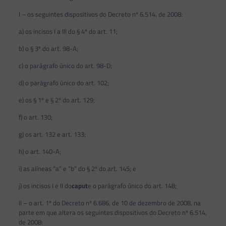
I – os seguintes dispositivos do Decreto nº 6.514, de 2008:
a) os incisos I a III do § 4º do art. 11;
b) o § 3º do art. 98-A;
c) o parágrafo único do art. 98-D;
d) o parágrafo único do art. 102;
e) os § 1º e § 2º do art. 129;
f) o art. 130;
g) os art. 132 e art. 133;
h) o art. 140-A;
i) as alíneas “a” e “b” do § 2º do art. 145; e
j) os incisos I e II do
caput
e o parágrafo único do art. 148;
II – o art. 1º do Decreto nº 6.686, de 10 de dezembro de 2008, na
parte em que altera os seguintes dispositivos do Decreto nº 6.514,
de 2008: