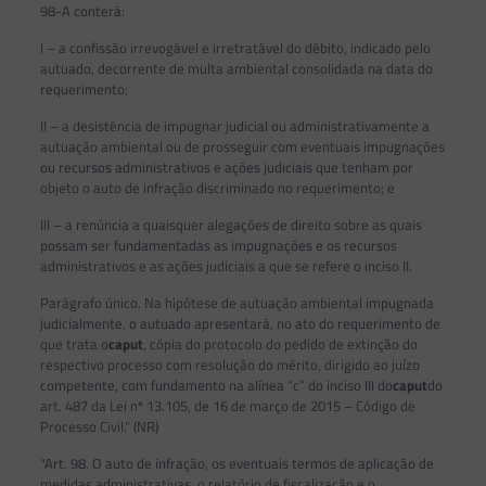
98-A conterá:
I – a confissão irrevogável e irretratável do débito, indicado pelo
autuado, decorrente de multa ambiental consolidada na data do
requerimento;
II – a desistência de impugnar judicial ou administrativamente a
autuação ambiental ou de prosseguir com eventuais impugnações
ou recursos administrativos e ações judiciais que tenham por
objeto o auto de infração discriminado no requerimento; e
III – a renúncia a quaisquer alegações de direito sobre as quais
possam ser fundamentadas as impugnações e os recursos
administrativos e as ações judiciais a que se refere o inciso II.
Parágrafo único. Na hipótese de autuação ambiental impugnada
judicialmente, o autuado apresentará, no ato do requerimento de
que trata o
caput
, cópia do protocolo do pedido de extinção do
respectivo processo com resolução do mérito, dirigido ao juízo
competente, com fundamento na alínea “c” do inciso III do
caput
do
art. 487 da Lei nº 13.105, de 16 de março de 2015 – Código de
Processo Civil.” (NR)
“Art. 98. O auto de infração, os eventuais termos de aplicação de
medidas administrativas, o relatório de fiscalização e o