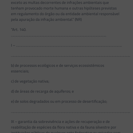
exceto as multas decorrentes de infrações ambientais que
tenham provocado morte humana e outras hipóteses previstas
em regulamento do órgão ou da entidade ambiental responsável
pela apuração da infração ambiental.” (NR)
“Art. 140.
……………………………………………………………………………………………..
I – ………………………………………………………………………………………………………..
……………………………………………………………………………………………………………………..
b) de processos ecológicos e de serviços ecossistêmicos
essenciais;
c) de vegetação nativa;
d) de áreas de recarga de aquíferos; e
e) de solos degradados ou em processo de desertificação;
……………………………………………………………………………………………………………………..
IX – garantia da sobrevivência e ações de recuperação e de
reabilitação de espécies da flora nativa e da fauna silvestre por
instituições públicas de qualquer ente federativo ou privadas sem