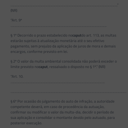
……………………………………………………………………………………………………………..”
(NR)
“Art. 9º
………………………………………………………………………………………………….
§ 1º Decorrido o prazo estabelecido no
caput
do art. 113, as multas
estarão sujeitas à atualização monetária até o seu efetivo
pagamento, sem prejuízo da aplicação de juros de mora e demais
encargos, conforme previsto em lei.
§ 2º O valor da multa ambiental consolidada não poderá exceder o
limite previsto no
caput
, ressalvado o disposto no § 1º.” (NR)
“Art. 10.
………………………………………………………………………………………………..
………………………………………………………………………………………………………………………
§ 6º Por ocasião do julgamento do auto de infração, a autoridade
competente deverá, em caso de procedência da autuação,
confirmar ou modificar o valor da multa-dia, decidir o período de
sua aplicação e consolidar o montante devido pelo autuado, para
posterior execução.