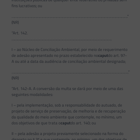
fins lucrativos; ou
…………………………………………………………………………………………………………….”
(NR)
“Art. 142.
……………………………………………………………………………………………..
I – ao Núcleo de Conciliação Ambiental, por meio de requerimento
de adesão apresentado no prazo estabelecido no
caput
do art. 97-
A ou até a data da audiência de conciliação ambiental designada;
……………………………………………………………………………………………………………..”
(NR)
“Art. 142-A. A conversão da multa se dará por meio de uma das
seguintes modalidades:
I – pela implementação, sob a responsabilidade do autuado, de
projeto de serviço de preservação, de melhoria e de recuperação
da qualidade do meio ambiente que contemple, no mínimo, um
dos objetivos de que trata o
caput
do art. 140; ou
II – pela adesão a projeto previamente selecionado na forma do
disposto no § 3º e que contemple, no mínimo, um dos objetivos de