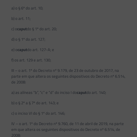
a) o § 6º do art. 10;
b) o art. 11;
c) o
caput
do § 1º do art. 20;
d) o § 1º do art. 127;
e) o
caput
do art. 127-A; e
f) os art. 129 e art. 130;
III – o art. 1º do Decreto nº 9.179, de 23 de outubro de 2017, na
parte em que altera os seguintes dispositivos do Decreto nº 6.514,
de 2008:
a) as alíneas “b”, “c” e “d” do inciso I do
caput
do art. 140;
b) o § 2º a § 7º do art. 143; e
c) o inciso VI do § 1º do art. 146;
IV – o art. 1º do Decreto nº 9.760, de 11 de abril de 2019, na parte
em que altera os seguintes dispositivos do Decreto nº 6.514, de
2008: