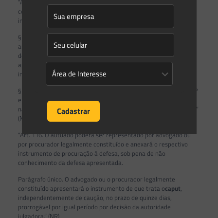
“Art. 113. O autuado poderá apresentar, no prazo de vinte dias,
contado da data da ciência da autuação, defesa contra o auto de
infração, observado o disposto no § 1º do art. 97-A.
§ 1º Na hipótese de insucesso da audiência de conciliação
ambiental, por não comparecimento do autuado ou por ausência
de interesse em conciliar, a contagem do prazo para
apresentação de defesa de que trata o
caput
reiniciará
integralmente.
§ 2º O desconto de trinta por cento de que tratam o § 2º do art. 3º
e o art. 4º da Lei nº 8.005, de 22 de março de 1990, será aplicado
na hipótese de o autuado optar pelo pagamento da multa à vista.”
(NR)
“Art. 116. O autuado poderá ser representado por advogado ou
por procurador legalmente constituído e anexará o respectivo
instrumento de procuração à defesa, sob pena de não
conhecimento da defesa apresentada.
Parágrafo único. O advogado ou o procurador legalmente
constituído apresentará o instrumento de que trata o
caput
,
independentemente de caução, no prazo de quinze dias,
prorrogável por igual período por decisão da autoridade
julgadora.” (NR)