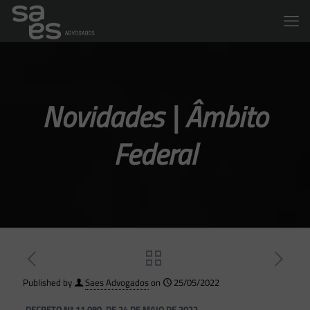
Novidades | Âmbito
Federal
Published by
Saes Advogados
on
25/05/2022
DECRETO Nº 11.080, DE 24 DE MAIO DE 2022