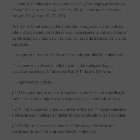
III – aderir imediatamente a uma das soluções legais previstas na
alínea “b” do inciso II do § 1º do art. 98-A, na forma do disposto
nos art. 97-A e art. 97-B.” (NR)
“Art. 97-A. O autuado poderá, perante o órgão ou a entidade da
administração pública federal responsável pela lavratura do auto
de infração, no prazo de vinte dias, contado da data da ciência da
autuação:
I – requerer a realização de audiência de conciliação ambiental;
II – requerer a adesão imediata a uma das soluções legais
previstas na alínea “b” do inciso II do § 1º do art. 98-A; ou
III – apresentar defesa.
§ 1º O requerimento de participação em audiência de conciliação
ambiental interromperá o prazo para oferecimento de defesa.
§ 2º A interrupção do prazo a que se refere o § 1º não prejudicará
a eficácia das medidas administrativas eventualmente aplicadas.
§ 3º Serão consideradas como desistência do interesse em
participar de audiência de conciliação ambiental: