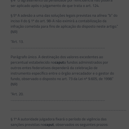
§ 4º O agravamento da penalidade por reincidência não poderá
ser aplicado após o julgamento de que trata o art. 124.
§ 5º A adesão a uma das soluções legais previstas na alínea “b” do
inciso II do § 1º do art. 98-A não eximirá a contabilização da
infração cometida para fins de aplicação do disposto neste artigo.”
(NR)
“Art. 13.
……………………………………………………………………………………………….
Parágrafo único. A destinação dos valores excedentes ao
percentual estabelecido no
caput
a fundos administrados por
outros entes federativos dependerá da celebração de
instrumento específico entre o órgão arrecadador e o gestor do
fundo, observado o disposto no art. 73 da Lei nº 9.605, de 1998.”
(NR)
“Art. 20.
……………………………………………………………………………………………….
……………………………………………………………………………………………………………………..
§ 1º A autoridade julgadora fixará o período de vigência das
sanções previstas no
caput
, observados os seguintes prazos: