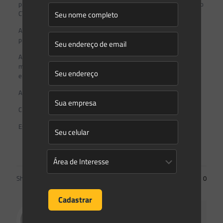
prorrogado por igual período mediante deliberação do Plenário do
CTCP/SBCE.
Art. 10. A participação no GT Financeiro será considerada
prestação de serviço público relevante, não remunerada.
Art. 11. Eventuais despesas decorrentes da participação dos
membros no GT Financeiro correrão à conta das instituições ou
entidades que representam.
Art. 12. Esta Resolução entra em vigor na data de sua publicação.
CRISTINA FRÓES DE BORJA REIS
Este conteúdo não substitui o publicado na versão certificada.
Facebook Comments
Share
0
Saes Advogados