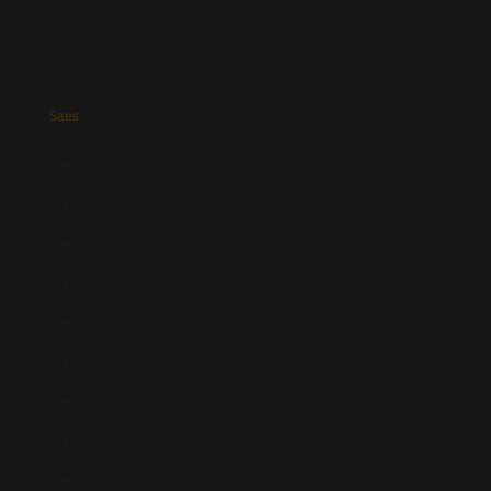
Saes
Início
Quem Somos
Atuação
Equipe
Newsletter
Publicações
Artigos
Novidades Legislativas
Informativos