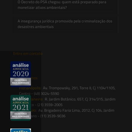
O Decreto do PSA chegou: quem está preparado para
monetizar ativos ambientais?
A insegurança jurídica promovida pela criminalização dos
desastres ambientais
Entre em contato
contato@saesadvogados.com.br
Onde estamos
Florianópolis:
Av. Trompowsky, 291, Torre II, Cj 1104/1105,
Centro - (48) 3024-5590
Rio de Janeiro:
R. Jardim Botânico, 657, Cj 314/315, Jardim
Botânico - (21) 3559-2005
São Paulo:
Av. Brigadeiro Faria Lima, 2012, Cj 104, Jardim
Paulistano - (11) 3539-9036
Siga-nos