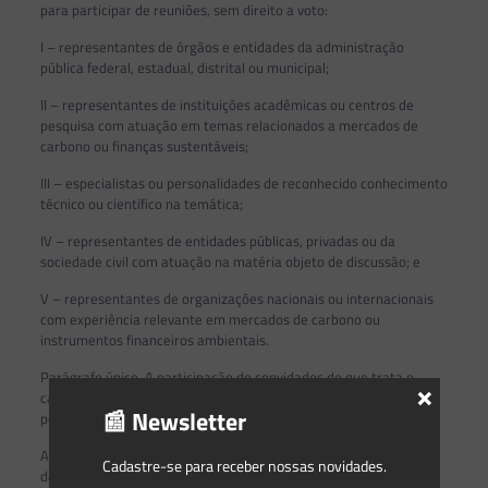
para participar de reuniões, sem direito a voto:
I – representantes de órgãos e entidades da administração
pública federal, estadual, distrital ou municipal;
II – representantes de instituições acadêmicas ou centros de
pesquisa com atuação em temas relacionados a mercados de
carbono ou finanças sustentáveis;
III – especialistas ou personalidades de reconhecido conhecimento
técnico ou científico na temática;
IV – representantes de entidades públicas, privadas ou da
sociedade civil com atuação na matéria objeto de discussão; e
V – representantes de organizações nacionais ou internacionais
com experiência relevante em mercados de carbono ou
instrumentos financeiros ambientais.
Parágrafo único. A participação de convidados de que trata o
×
caput poderá ser definida pela Coordenação do GT Financeiro ou
📰 Newsletter
por deliberação de seus membros.
Art. 9º O GT Financeiro terá duração de até um ano, contado da
Cadastre-se para receber nossas novidades.
data de realização de sua primeira reunião, podendo ser