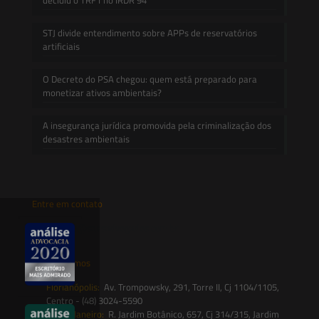
STJ divide entendimento sobre APPs de reservatórios
artificiais
O Decreto do PSA chegou: quem está preparado para
monetizar ativos ambientais?
A insegurança jurídica promovida pela criminalização dos
desastres ambientais
Entre em contato
contato@saesadvogados.com.br
Onde estamos
Florianópolis:
Av. Trompowsky, 291, Torre II, Cj 1104/1105,
Centro - (48) 3024-5590
Rio de Janeiro:
R. Jardim Botânico, 657, Cj 314/315, Jardim