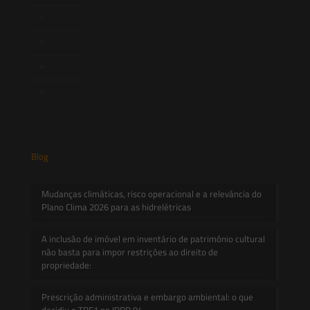
Artigos
Novidades Legislativas
Informativos
Contato
Blog
Mudanças climáticas, risco operacional e a relevância do
Plano Clima 2026 para as hidrelétricas
A inclusão de imóvel em inventário de patrimônio cultural
não basta para impor restrições ao direito de
propriedade:
Prescrição administrativa e embargo ambiental: o que
decidiu o TRF1 no IRDR 94