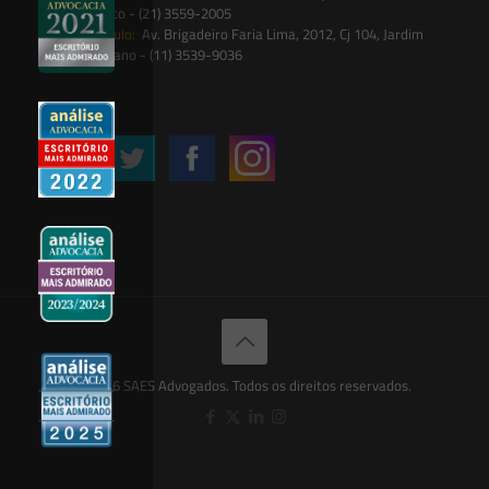
Botânico - (21) 3559-2005
São Paulo:
Av. Brigadeiro Faria Lima, 2012, Cj 104, Jardim
Paulistano - (11) 3539-9036
Siga-nos
© 2026 SAES Advogados. Todos os direitos reservados.