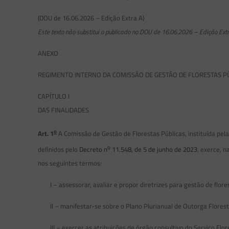
(DOU de 16.06.2026 – Edição Extra A)
Este texto não substitui o publicado no DOU de 16.06.2026 – Edição Extr
ANEXO
REGIMENTO INTERNO DA COMISSÃO DE GESTÃO DE FLORESTAS P
CAPÍTULO I
DAS FINALIDADES
o
Art. 1
A Comissão de Gestão de Florestas Públicas, instituída pel
o
definidos pelo
Decreto n
11.548, de 5 de junho de 2023
, exerce, n
nos seguintes termos:
I – assessorar, avaliar e propor diretrizes para gestão de flores
II – manifestar-se sobre o Plano Plurianual de Outorga Florest
III – exercer as atribuições de órgão consultivo do Serviço Flore