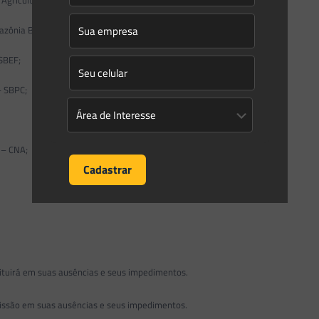
ônia Brasileira – COIAB;
SBEF;
– SBPC;
 – CNA;
tuirá em suas ausências e seus impedimentos.
missão em suas ausências e seus impedimentos.