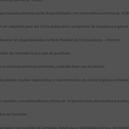
spectivos documentos serão disponibilizados com antecedência mínima de 10 (dez
ser reduzidos para até 5 (cinco) dias úteis, na hipótese de inequívoca urgência
deverão ser disponibilizadas na Rede Mundial de Computadores – Internet.
nador da Comissão terá o voto de qualidade.
 os titulares estiverem presentes, podendo fazer uso da palavra.
oderá convidar especialistas e representantes de outros órgãos e entidades, 
r membro, com antecedência mínima de 15 (quinze) úteis dias da data prevista p
ssões da Comissão.
ervador nas reuniões da Comissão, desde que a solicitação ocorra a, no mínimo, 