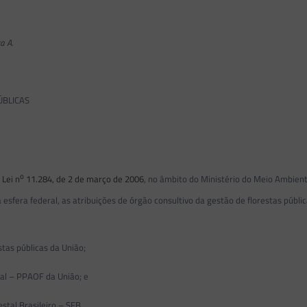
a A.
ÚBLICAS
o
a
Lei n
11.284, de 2 de março de 2006
, no âmbito do Ministério do Meio Ambie
a esfera federal, as atribuições de órgão consultivo da gestão de florestas públi
tas públicas da União;
al – PPAOF da União; e
stal Brasileiro – SFB.