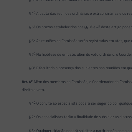
o
§ 4
A pauta das reuniões ordinárias e extraordinárias e os re
o
o
o
§ 5
Os prazos estabelecidos nos §§ 3
e 4
deste artigo podem 
o
§ 6
As reuniões da Comissão serão registradas em atas, que 
o
§ 7
Na hipótese de empate, além do voto ordinário, o Coorde
o
§ 8
É facultada a presença dos suplentes nas reuniões em que
o
Art. 4
Além dos membros da Comissão, o Coordenador da Comissão p
direito a voto.
o
§ 1
O convite ao especialista poderá ser sugerido por qualque
o
§ 2
Os especialistas terão a finalidade de subsidiar as discu
o
§ 3
Qualquer cidadão poderá solicitar a participação como obs