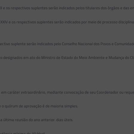
I e os respectivos suplentes serão indicados pelos titulares dos órgãos e das 
XXIV e os respectivos suplentes serão indicados por meio de processo discipl
ectivo suplente serão indicados pelo Conselho Nacional dos Povos e Comunidad
o designados em ato do Ministro de Estado do Meio Ambiente e Mudança do Cl
e, em caráter extraordinário, mediante convocação de seu Coordenador ou req
 o quórum de aprovação é de maioria simples.
a última reunião do ano anterior. dias úteis.
edência mínima de 10 (dez)