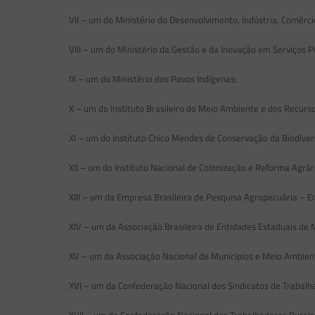
VII – um do Ministério do Desenvolvimento, Indústria, Comércio
VIII – um do Ministério da Gestão e da Inovação em Serviços Pú
IX – um do Ministério dos Povos Indígenas;
X – um do Instituto Brasileiro do Meio Ambiente e dos Recurso
XI – um do Instituto Chico Mendes de Conservação da Biodivers
XII – um do Instituto Nacional de Colonização e Reforma Agrári
XIII – um da Empresa Brasileira de Pesquisa Agropecuária – E
XIV – um da Associação Brasileira de Entidades Estaduais de
XV – um da Associação Nacional de Municípios e Meio Ambie
XVI – um da Confederação Nacional dos Sindicatos de Trabalhado
XVII – um da Confederação Nacional dos Trabalhadores Rurais A