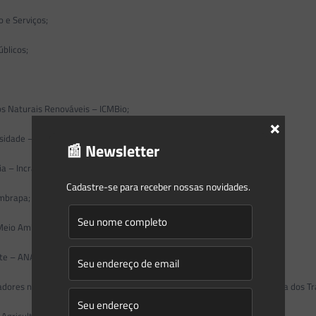
 e Serviços;
blicos;
s Naturais Renováveis – ICMBio;
×
idade – Instituto Chico Mendes;
📰 Newsletter
a – Incra;
Cadastre-se para receber nossas novidades.
mbrapa;
 Meio Ambiente – ABEMA;
nte – ANAMMA;
res nas Indústrias da Construção e da Madeira filiados à Central Única dos
gricultores e Agricultoras Familiares – CONTAG;