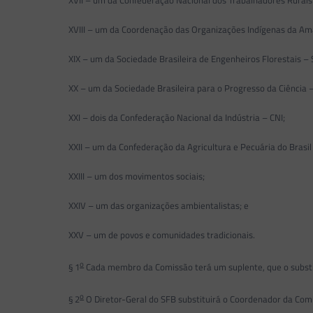
XVIII – um da Coordenação das Organizações Indígenas da Amaz
XIX – um da Sociedade Brasileira de Engenheiros Florestais – 
XX – um da Sociedade Brasileira para o Progresso da Ciência 
XXI – dois da Confederação Nacional da Indústria – CNI;
XXII – um da Confederação da Agricultura e Pecuária do Brasil
XXIII – um dos movimentos sociais;
XXIV – um das organizações ambientalistas; e
XXV – um de povos e comunidades tradicionais.
o
§ 1
Cada membro da Comissão terá um suplente, que o substi
o
§ 2
O Diretor-Geral do SFB substituirá o Coordenador da Co