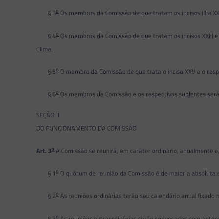
o
§ 3
Os membros da Comissão de que tratam os incisos III a XXI
o
§ 4
Os membros da Comissão de que tratam os incisos XXIII e 
Clima.
o
§ 5
O membro da Comissão de que trata o inciso XXV e o resp
o
§ 6
Os membros da Comissão e os respectivos suplentes serã
SEÇÃO II
DO FUNCIONAMENTO DA COMISSÃO
o
Art. 3
A Comissão se reunirá, em caráter ordinário, anualmente 
o
§ 1
O quórum de reunião da Comissão é de maioria absoluta e
o
§ 2
As reuniões ordinárias terão seu calendário anual fixado n
o
§ 3
As reuniões extraordinárias serão convocadas com antec