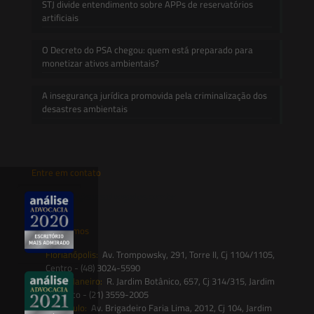
STJ divide entendimento sobre APPs de reservatórios
artificiais
O Decreto do PSA chegou: quem está preparado para
monetizar ativos ambientais?
A insegurança jurídica promovida pela criminalização dos
desastres ambientais
Entre em contato
contato@saesadvogados.com.br
Onde estamos
Florianópolis:
Av. Trompowsky, 291, Torre II, Cj 1104/1105,
Centro - (48) 3024-5590
Rio de Janeiro:
R. Jardim Botânico, 657, Cj 314/315, Jardim
Botânico - (21) 3559-2005
São Paulo:
Av. Brigadeiro Faria Lima, 2012, Cj 104, Jardim