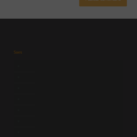
Saes
Início
Quem Somos
Atuação
Equipe
Newsletter
Publicações
Artigos