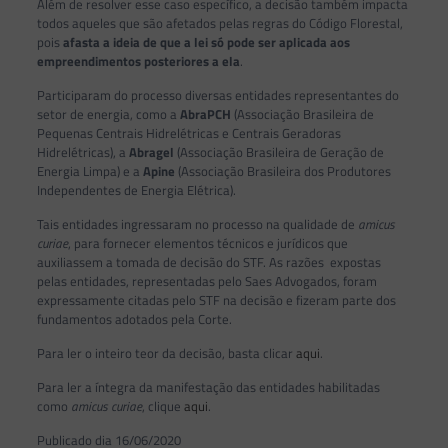
Além de resolver esse caso específico, a decisão também impacta
todos aqueles que são afetados pelas regras do Código Florestal,
pois
afasta a ideia de que a lei só pode ser aplicada aos
empreendimentos posteriores a ela
.
Participaram do processo diversas entidades representantes do
setor de energia, como a
AbraPCH
(Associação Brasileira de
Pequenas Centrais Hidrelétricas e Centrais Geradoras
Hidrelétricas), a
Abragel
(Associação Brasileira de Geração de
Energia Limpa) e a
Apine
(Associação Brasileira dos Produtores
Independentes de Energia Elétrica).
Tais entidades ingressaram no processo na qualidade de
amicus
curiae
, para fornecer elementos técnicos e jurídicos que
auxiliassem a tomada de decisão do STF. As razões expostas
pelas entidades, representadas pelo Saes Advogados, foram
expressamente citadas pelo STF na decisão e fizeram parte dos
fundamentos adotados pela Corte.
Para ler o inteiro teor da decisão, basta clicar
aqui
.
Para ler a íntegra da manifestação das entidades habilitadas
como
amicus curiae
, clique
aqui
.
Publicado dia 16/06/2020