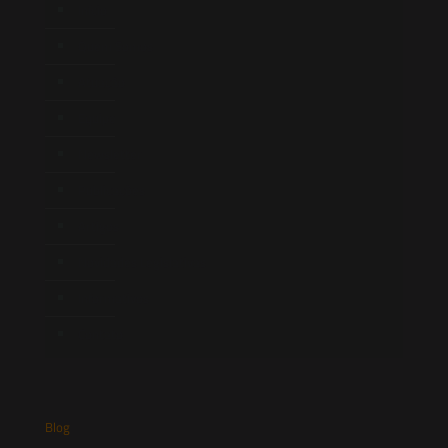
Início
Quem Somos
Atuação
Equipe
Newsletter
Publicações
Artigos
Novidades Legislativas
Informativos
Contato
Blog