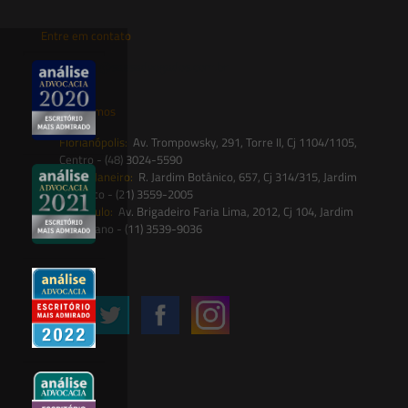
Entre em contato
contato@saesadvogados.com.br
Onde estamos
Florianópolis:
Av. Trompowsky, 291, Torre II, Cj 1104/1105,
Centro - (48) 3024-5590
Rio de Janeiro:
R. Jardim Botânico, 657, Cj 314/315, Jardim
Botânico - (21) 3559-2005
São Paulo:
Av. Brigadeiro Faria Lima, 2012, Cj 104, Jardim
Paulistano - (11) 3539-9036
Siga-nos