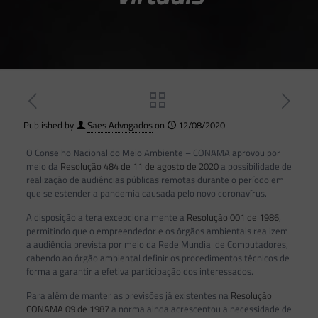
Published by
Saes Advogados
on
12/08/2020
O Conselho Nacional do Meio Ambiente – CONAMA aprovou por
meio da
Resolução 484 de 11 de agosto de 2020
a possibilidade de
realização de audiências públicas remotas durante o período em
que se estender a pandemia causada pelo novo coronavírus.
A disposição altera excepcionalmente a
Resolução 001 de 1986
,
permitindo que o empreendedor e os órgãos ambientais realizem
a audiência prevista por meio da Rede Mundial de Computadores,
cabendo ao órgão ambiental definir os procedimentos técnicos de
forma a garantir a efetiva participação dos interessados.
Para além de manter as previsões já existentes na
Resolução
CONAMA 09 de 1987
a norma ainda acrescentou a necessidade de