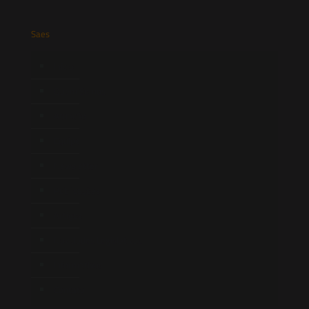
Saes
Início
Quem Somos
Atuação
Equipe
Newsletter
Publicações
Artigos
Novidades Legislativas
Informativos
Contato