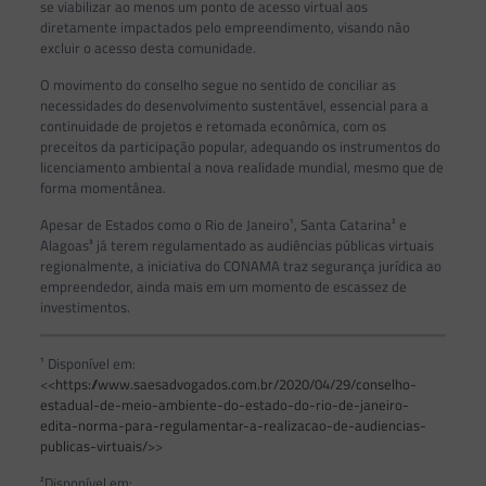
se viabilizar ao menos um ponto de acesso virtual aos
diretamente impactados pelo empreendimento, visando não
excluir o acesso desta comunidade.
O movimento do conselho segue no sentido de conciliar as
necessidades do desenvolvimento sustentável, essencial para a
continuidade de projetos e retomada econômica, com os
preceitos da participação popular, adequando os instrumentos do
licenciamento ambiental a nova realidade mundial, mesmo que de
forma momentânea.
Apesar de Estados como o Rio de Janeiro¹, Santa Catarina² e
Alagoas³ já terem regulamentado as audiências públicas virtuais
regionalmente, a iniciativa do CONAMA traz segurança jurídica ao
empreendedor, ainda mais em um momento de escassez de
investimentos.
¹ Disponível em:
<<
https://www.saesadvogados.com.br/2020/04/29/conselho-
estadual-de-meio-ambiente-do-estado-do-rio-de-janeiro-
edita-norma-para-regulamentar-a-realizacao-de-audiencias-
publicas-virtuais/
>>
²Disponível em: