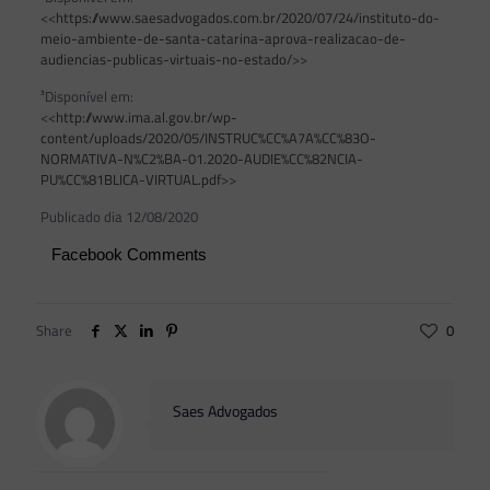
<<
https://www.saesadvogados.com.br/2020/07/24/instituto-do-
meio-ambiente-de-santa-catarina-aprova-realizacao-de-
audiencias-publicas-virtuais-no-estado/
>>
³Disponível em:
<<
http://www.ima.al.gov.br/wp-
content/uploads/2020/05/INSTRUC%CC%A7A%CC%83O-
NORMATIVA-N%C2%BA-01.2020-AUDIE%CC%82NCIA-
PU%CC%81BLICA-VIRTUAL.pdf
>>
Publicado dia 12/08/2020
Facebook Comments
Share
0
Saes Advogados