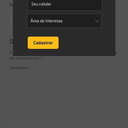
Novidades | Âmbito Estadual: Rio Grande do Sul
Read more
Deixe um comentário
O seu endereço de e-mail não será publicado.
Campos obrigatórios
são marcados com
*
Comentário
*