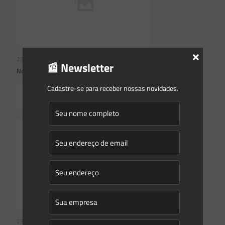
×
23/07/2026
📰 Newsletter
Novidades | Âmbito Federal
Cadastre-se para receber nossas novidades.
Read more
23/07/2026