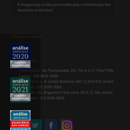
A insegurança jurídica promovida pela criminalização dos
desastres ambientais
Entre em contato
contato@saesadvogados.com.br
Onde estamos
Florianópolis:
Av. Trompowsky, 291, Torre II, Cj 1104/1105,
Centro - (48) 3024-5590
Rio de Janeiro:
R. Jardim Botânico, 657, Cj 314/315, Jardim
Botânico - (21) 3559-2005
São Paulo:
Av. Brigadeiro Faria Lima, 2012, Cj 104, Jardim
Paulistano - (11) 3539-9036
Siga-nos