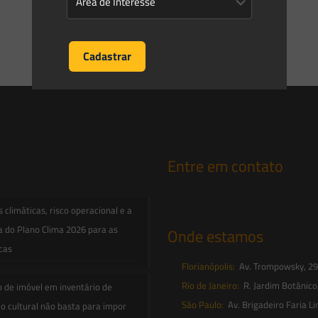
Entre em contato
contato@saesadvogados.com.br
climáticas, risco operacional e a
a do Plano Clima 2026 para as
Onde estamos
icas
Florianópolis:
Av. Trompowsky, 291,
Rio de Janeiro:
R. Jardim Botânico
o de imóvel em inventário de
São Paulo:
Av. Brigadeiro Faria Li
o cultural não basta para impor