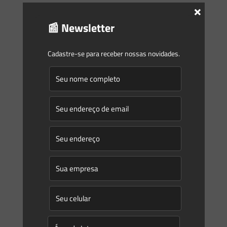
×
O setor de construção é um dos maiores da economia
📰 Newsletter
mundial, com cerca de $10 trilhões de dólares gastos em
bens e serviços todos os anos.¹
[…]
Cadastre-se para receber nossas novidades.
0
0
Read more