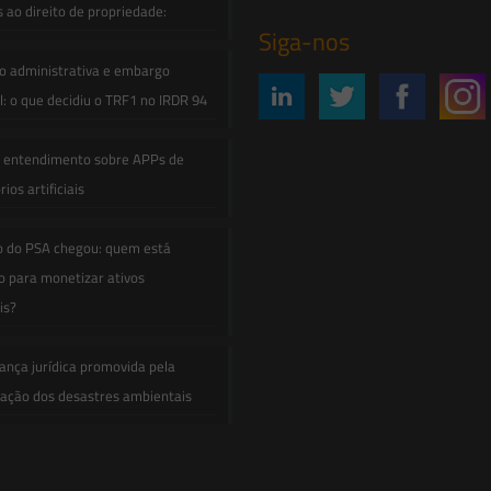
s ao direito de propriedade:
Siga-nos
o administrativa e embargo
: o que decidiu o TRF1 no IRDR 94
e entendimento sobre APPs de
ios artificiais
o do PSA chegou: quem está
 para monetizar ativos
is?
ança jurídica promovida pela
zação dos desastres ambientais