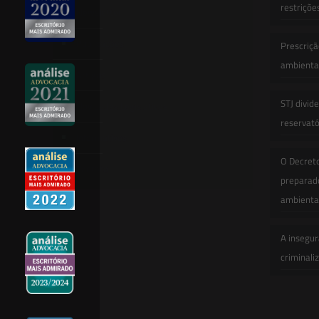
restriçõe
Newsletter
Publicações
Prescriçã
ambiental
Artigos
STJ divid
Novidades Legislativas
reservatór
Informativos
O Decret
Contato
preparado
ambienta
A insegur
criminali