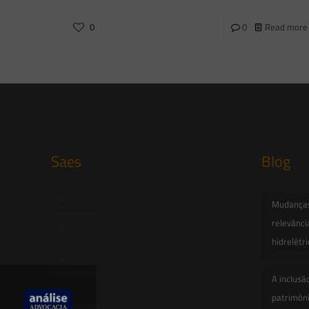
0
0
Read more
Saes
Blog
Início
Mudanças 
relevânci
Quem Somos
hidrelétr
Atuação
A inclusã
Equipe
patrimôni