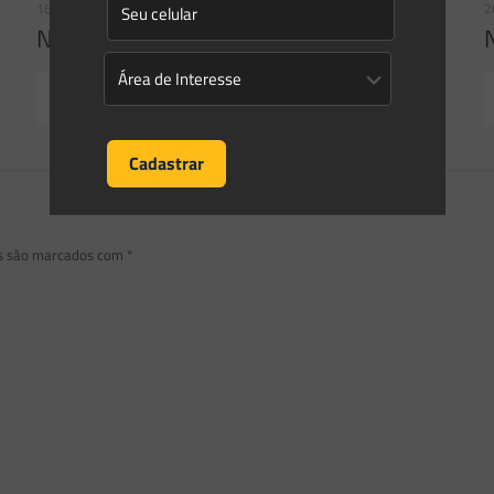
16/06/2026
2
Newsletter Saes Advogados | Ed. nº 241
Read more
os são marcados com
*