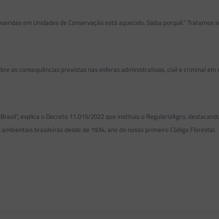
nseridas em Unidades de Conservação está aquecido. Saiba porquê.” Tratamos s
re as consequências previstas nas esferas administrativas, civil e criminal em
 Brasil”, explica o Decreto 11.015/2022 que instituiu o RegularizAgro, destaca
mbientais brasileiras desde de 1934, ano do nosso primeiro Código Florestal.