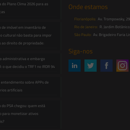
a do Plano Clima 2026 para as
Onde estamos
icas
Florianópolis:
Av. Trompowsky, 291,
Rio de Janeiro:
R. Jardim Botânico
o de imóvel em inventário de
São Paulo:
Av. Brigadeiro Faria Li
o cultural não basta para impor
s ao direito de propriedade:
Siga-nos
o administrativa e embargo
: o que decidiu o TRF1 no IRDR 94
e entendimento sobre APPs de
ios artificiais
o do PSA chegou: quem está
 para monetizar ativos
is?