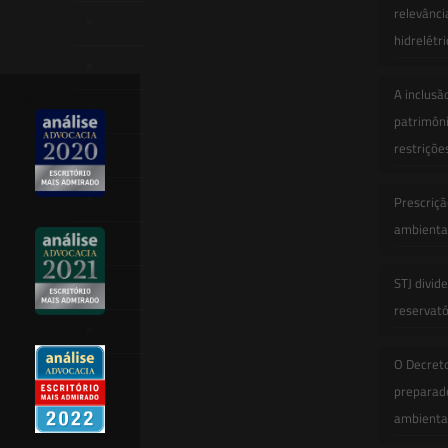
relevânci
Quem Somos
hidrelétr
Atuação
A inclusã
Equipe
patrimôni
restriçõe
Newsletter
Publicações
Prescriçã
ambiental
Artigos
STJ divid
Novidades Legislativas
reservatór
Informativos
O Decret
Contato
preparado
ambienta