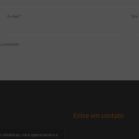
E-mail
*
Site
u comentar.
Entre em contato
contato@saesadvogados.com.br
climáticas, risco operacional e a