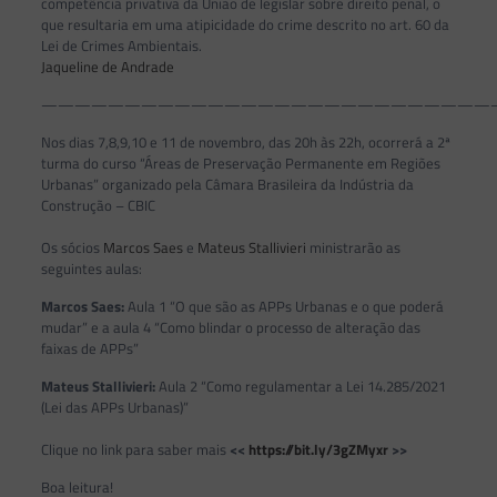
competência privativa da União de legislar sobre direito penal, o
que resultaria em uma atipicidade do crime descrito no art. 60 da
Lei de Crimes Ambientais.
Jaqueline de Andrade
———————————————————————————
Nos dias 7,8,9,10 e 11 de novembro, das 20h às 22h, ocorrerá a 2ª
turma do curso “Áreas de Preservação Permanente em Regiões
Urbanas” organizado pela Câmara Brasileira da Indústria da
Construção – CBIC
⠀
Os sócios
Marcos Saes
e
Mateus Stallivieri
ministrarão as
seguintes aulas:
Marcos Saes:
Aula 1 “O que são as APPs Urbanas e o que poderá
mudar” e a aula 4 “Como blindar o processo de alteração das
faixas de APPs”
Mateus Stallivieri:
Aula 2 “Como regulamentar a Lei 14.285/2021
(Lei das APPs Urbanas)”
⠀
Clique no link para saber mais
<<
https://bit.ly/3gZMyxr
>>
Boa leitura!