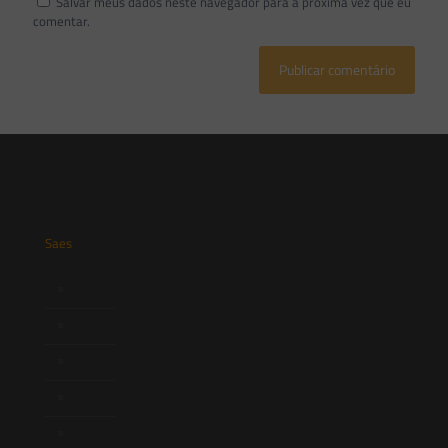
Salvar meus dados neste navegador para a próxima vez que eu
comentar.
Saes
Início
Quem Somos
Atuação
Equipe
Newsletter