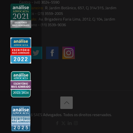
Centro - (48) 3024-5590
Rio de Janeiro:
R. Jardim Botânico, 657, Cj 314/315, Jardim
Botânico - (21) 3559-2005
São Paulo:
Av. Brigadeiro Faria Lima, 2012, Cj 104, Jardim
Paulistano - (11) 3539-9036
Siga-nos
© 2026 SAES Advogados. Todos os direitos reservados.