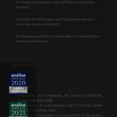
STJ divide entendimento sobre APPs de reservatórios
artificiais
O Decreto do PSA chegou: quem está preparado para
monetizar ativos ambientais?
A insegurança jurídica promovida pela criminalização dos
desastres ambientais
Entre em contato
contato@saesadvogados.com.br
Onde estamos
Florianópolis:
Av. Trompowsky, 291, Torre II, Cj 1104/1105,
Centro - (48) 3024-5590
Rio de Janeiro:
R. Jardim Botânico, 657, Cj 314/315, Jardim
Botânico - (21) 3559-2005
São Paulo:
Av. Brigadeiro Faria Lima, 2012, Cj 104, Jardim