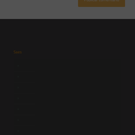
Saes
Início
Quem Somos
Atuação
Equipe
Newsletter
Publicações
Artigos