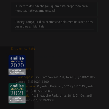
O Decreto do PSA chegou: quem está preparado para
monetizar ativos ambientais?
A insegurança jurídica promovida pela criminalização dos
desastres ambientais
Entre em contato
contato@saesadvogados.com.br
Onde estamos
Florianópolis:
Av. Trompowsky, 291, Torre II, Cj 1104/1105,
Centro - (48) 3024-5590
Rio de Janeiro:
R. Jardim Botânico, 657, Cj 314/315, Jardim
Botânico - (21) 3559-2005
São Paulo:
Av. Brigadeiro Faria Lima, 2012, Cj 104, Jardim
Paulistano - (11) 3539-9036