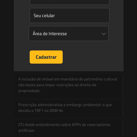
Informativos
Contato
Blog
Mudanças climáticas, risco operacional e a relevância do
Plano Clima 2026 para as hidrelétricas
A inclusão de imóvel em inventário de patrimônio cultural
não basta para impor restrições ao direito de
propriedade:
Prescrição administrativa e embargo ambiental: o que
decidiu o TRF1 no IRDR 94
STJ divide entendimento sobre APPs de reservatórios
artificiais