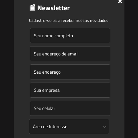
×
📰 Newsletter
Newsletter
Publicações
Cadastre-se para receber nossas novidades.
Artigos
Novidades Legislativas
Informativos
Contato
Blog
Mudanças climáticas, risco operacional e a relevância do
Plano Clima 2026 para as hidrelétricas
A inclusão de imóvel em inventário de patrimônio cultural
não basta para impor restrições ao direito de