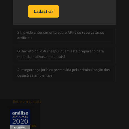
propriedade:
Prescrição administrativa e embargo ambiental: o que
decidiu o TRF1 no IRDR 94
STJ divide entendimento sobre APPs de reservatórios
artificiais
O Decreto do PSA chegou: quem está preparado para
monetizar ativos ambientais?
A insegurança jurídica promovida pela criminalização dos
desastres ambientais
Entre em contato
contato@saesadvogados.com.br
Onde estamos