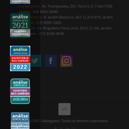
Florianópolis:
Av. Trompowsky, 291, Torre II, Cj 1104/1105,
Centro - (48) 3024-5590
Rio de Janeiro:
R. Jardim Botânico, 657, Cj 314/315, Jardim
Botânico - (21) 3559-2005
São Paulo:
Av. Brigadeiro Faria Lima, 2012, Cj 104, Jardim
Paulistano - (11) 3539-9036
Siga-nos
© 2026 SAES Advogados. Todos os direitos reservados.