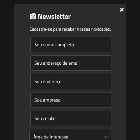
Atuação
×
Equipe
📰 Newsletter
Newsletter
Cadastre-se para receber nossas novidades.
Publicações
Artigos
Novidades Legislativas
Informativos
Contato
Blog
Mudanças climáticas, risco operacional e a relevância do
Plano Clima 2026 para as hidrelétricas