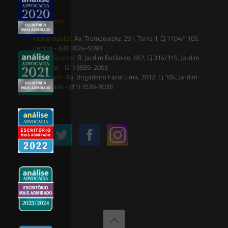
Onde estamos
Florianópolis:
Av. Trompowsky, 291, Torre II, Cj 1104/1105,
Centro - (48) 3024-5590
Rio de Janeiro:
R. Jardim Botânico, 657, Cj 314/315, Jardim
Botânico - (21) 3559-2005
São Paulo:
Av. Brigadeiro Faria Lima, 2012, Cj 104, Jardim
Paulistano - (11) 3539-9036
Siga-nos