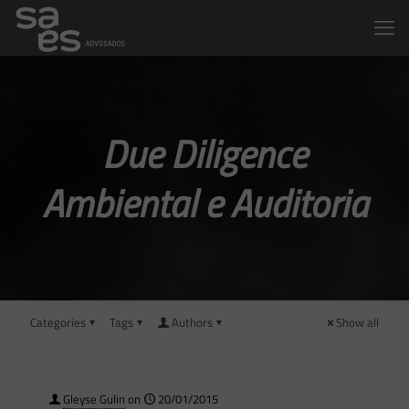
Due Diligence
Ambiental e Auditoria
Categories
Tags
Authors
Show all
Gleyse Gulin
on
20/01/2015