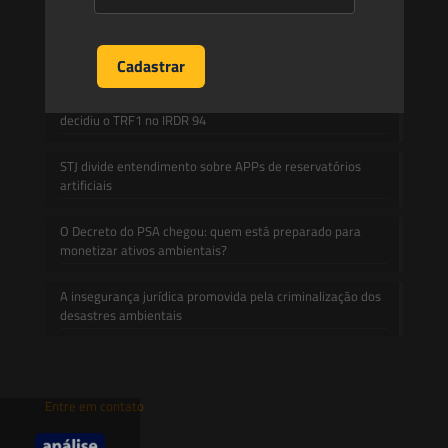
A inclusão de imóvel em inventário de patrimônio cultural
não basta para impor restrições ao direito de
propriedade:
Prescrição administrativa e embargo ambiental: o que
decidiu o TRF1 no IRDR 94
STJ divide entendimento sobre APPs de reservatórios
artificiais
O Decreto do PSA chegou: quem está preparado para
monetizar ativos ambientais?
A insegurança jurídica promovida pela criminalização dos
desastres ambientais
Entre em contato
contato@saesadvogados.com.br