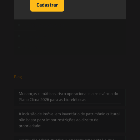
Publicações
Artigos
Novidades Legislativas
Informativos
Contato
Blog
Mudanças climáticas, risco operacional e a relevância do
Plano Clima 2026 para as hidrelétricas
A inclusão de imóvel em inventário de patrimônio cultural
não basta para impor restrições ao direito de
propriedade:
Prescrição administrativa e embargo ambiental: o que