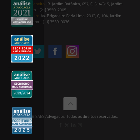
Rio de Janeiro:
R. Jardim Botânico, 657, Cj 314/315, Jardim
Botânico - (21) 3559-2005
São Paulo:
Av. Brigadeiro Faria Lima, 2012, Cj 104, Jardim
Paulistano - (11) 3539-9036
Siga-nos
© 2026 SAES Advogados. Todos os direitos reservados.