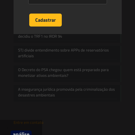
A inclusão de imóvel em inventário de patrimônio cultural
não basta para impor restrições ao direito de
propriedade:
Prescrição administrativa e embargo ambiental: o que
decidiu o TRF1 no IRDR 94
STJ divide entendimento sobre APPs de reservatórios
artificiais
O Decreto do PSA chegou: quem está preparado para
monetizar ativos ambientais?
A insegurança jurídica promovida pela criminalização dos
desastres ambientais
Entre em contato
contato@saesadvogados.com.br