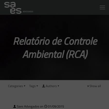
Relatório de Controle
Ambiental (RCA)
Categories
Tags
Authors
Show all
Saes Advogados
on
01/09/2015