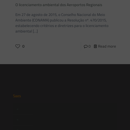
O licenciamento ambiental dos Aeroportos Regionais
Em 27 de agosto de 2015, o Conselho Nacional do Meio
Ambiente (CONAMA) publicou a Resolução nº. 470/2015,
estabelecendo critérios e diretrizes para o licenciamento
ambiental
[…]
0
0
Read more
Saes
Início
Quem Somos