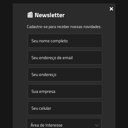
Atuação
×
Equipe
📰 Newsletter
Newsletter
Cadastre-se para receber nossas novidades.
Publicações
Artigos
Novidades Legislativas
Informativos
Contato
Blog
Mudanças climáticas, risco operacional e a relevância do
Plano Clima 2026 para as hidrelétricas