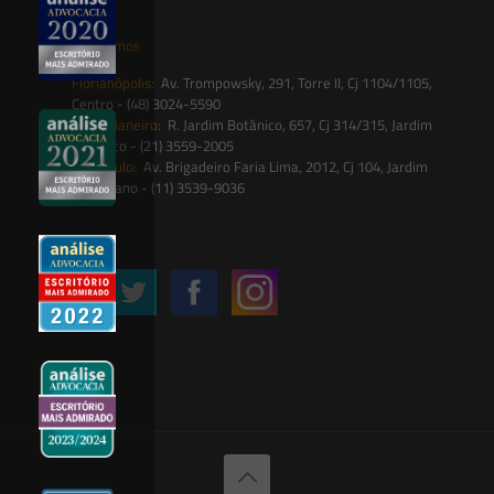
Onde estamos
Florianópolis:
Av. Trompowsky, 291, Torre II, Cj 1104/1105,
Centro - (48) 3024-5590
Rio de Janeiro:
R. Jardim Botânico, 657, Cj 314/315, Jardim
Botânico - (21) 3559-2005
São Paulo:
Av. Brigadeiro Faria Lima, 2012, Cj 104, Jardim
Paulistano - (11) 3539-9036
Siga-nos