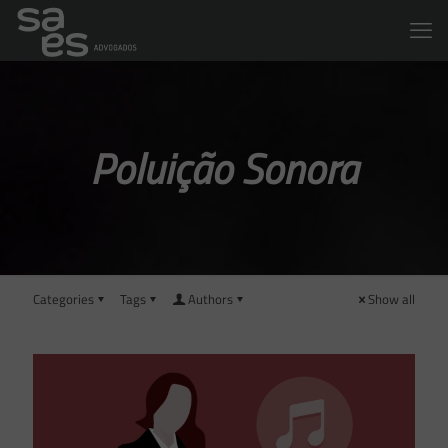
Poluição Sonora
Categories
Tags
Authors
Show all