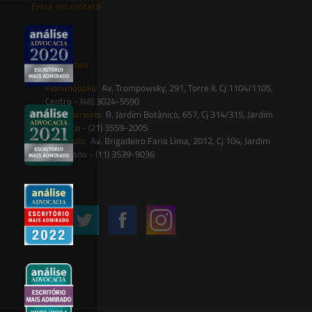
Entre em contato
contato@saesadvogados.com.br
Onde estamos
Florianópolis:
Av. Trompowsky, 291, Torre II, Cj 1104/1105,
Centro - (48) 3024-5590
Rio de Janeiro:
R. Jardim Botânico, 657, Cj 314/315, Jardim
Botânico - (21) 3559-2005
São Paulo:
Av. Brigadeiro Faria Lima, 2012, Cj 104, Jardim
Paulistano - (11) 3539-9036
Siga-nos