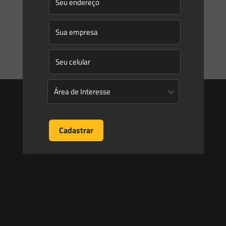
Dispõe sobre os critérios, condições e procedimentos a
serem observados para a instalação, operação e
manutenção de
[…]
0
0
Read more
Saes
Início
Quem Somos
Atuação
Equipe