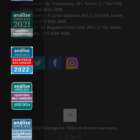
Florianópolis:
Av. Trompowsky, 291, Torre II, Cj 1104/1105,
Centro - (48) 3024-5590
Rio de Janeiro:
R. Jardim Botânico, 657, Cj 314/315, Jardim
Botânico - (21) 3559-2005
São Paulo:
Av. Brigadeiro Faria Lima, 2012, Cj 104, Jardim
Paulistano - (11) 3539-9036
Siga-nos
© 2026 SAES Advogados. Todos os direitos reservados.