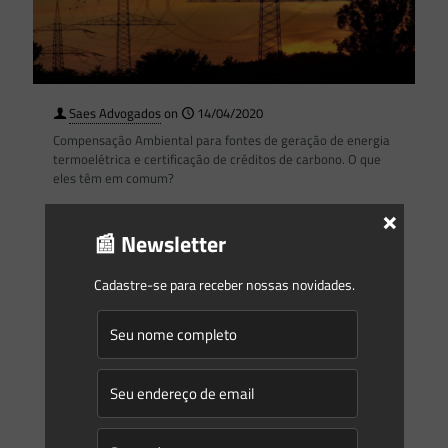
Saes Advogados
on
14/04/2020
Compensação Ambiental para fontes de geração de energia
termoelétrica e certificação de créditos de carbono. O que
eles têm em comum?
×
Em fevereiro deste ano começou a tramitar no Congresso
Nacional o Projeto de Lei (PL) n. 290/2020[1] , de autoria do
📰 Newsletter
Deputado Leonardo Barreto de Moraes
[…]
Cadastre-se para receber nossas novidades.
0
0
Read more
Saes Advogados
on
23/01/2018
Novidades | Âmbito Estadual: Rio Grande do Sul
RESOLUÇÃO CRH NO 263, DE 05 DE DEZEMBRO DE 2017