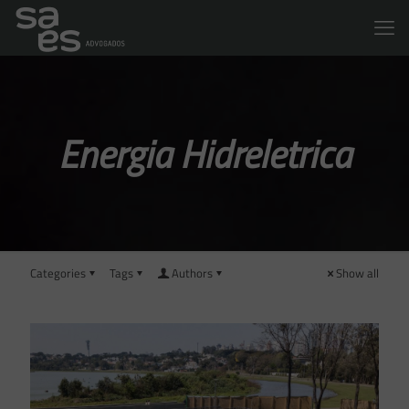
Energia Hidreletrica
Categories
Tags
Authors
Show all