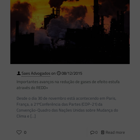
Saes Advogados
on
08/12/2015
Importantes avanços na redução de gases de efeito estufa
através do REDD+
Desde o dia 30 de novembro está acontecendo em Paris,
França, a 21ªConferência das Partes (COP-21) da
Convenção-Quadro das Nações Unidas sobre Mudança do
Clima e
[…]
0
0
Read more