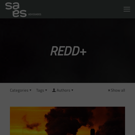
REDD+
Categories
Tags
Authors
Show all