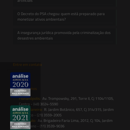
artificiais
O Decreto do PSA chegou: quem está preparado para
monetizar ativos ambientais?
A insegurança jurídica promovida pela criminalização dos
desastres ambientais
Entre em contato
contato@saesadvogados.com.br
Onde estamos
Florianópolis:
Av. Trompowsky, 291, Torre II, Cj 1104/1105,
Centro - (48) 3024-5590
Rio de Janeiro:
R. Jardim Botânico, 657, Cj 314/315, Jardim
Botânico - (21) 3559-2005
São Paulo:
Av. Brigadeiro Faria Lima, 2012, Cj 104, Jardim
Paulistano - (11) 3539-9036