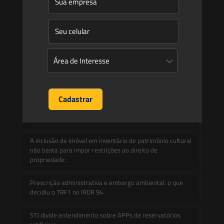
Informativos
Contato
Blog
Mudanças climáticas, risco operacional e a relevância do
Plano Clima 2026 para as hidrelétricas
A inclusão de imóvel em inventário de patrimônio cultural
não basta para impor restrições ao direito de
propriedade:
Prescrição administrativa e embargo ambiental: o que
decidiu o TRF1 no IRDR 94
STJ divide entendimento sobre APPs de reservatórios