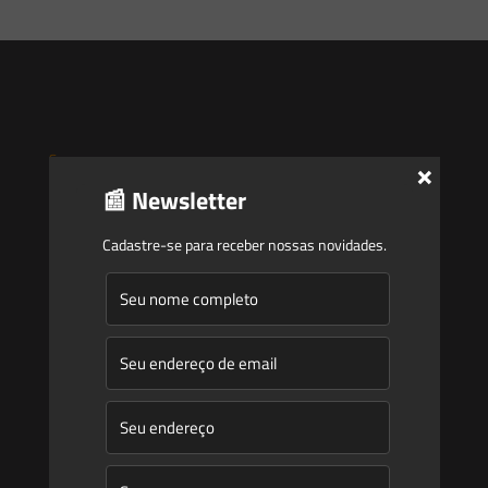
Saes
×
📰 Newsletter
Início
Cadastre-se para receber nossas novidades.
Quem Somos
Atuação
Equipe
Newsletter
Publicações
Artigos
Novidades Legislativas