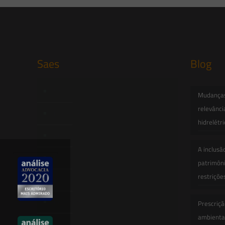
Saes
Blog
Início
Mudanças 
relevânci
Quem Somos
hidrelétr
Atuação
A inclusã
Equipe
patrimôni
restriçõe
Newsletter
Publicações
Prescriçã
ambiental
Artigos