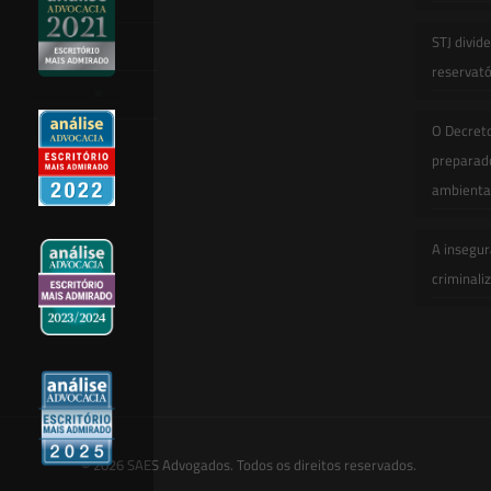
STJ divid
Novidades Legislativas
reservatór
Informativos
O Decret
Contato
preparado
ambienta
A insegur
criminali
© 2026 SAES Advogados. Todos os direitos reservados.