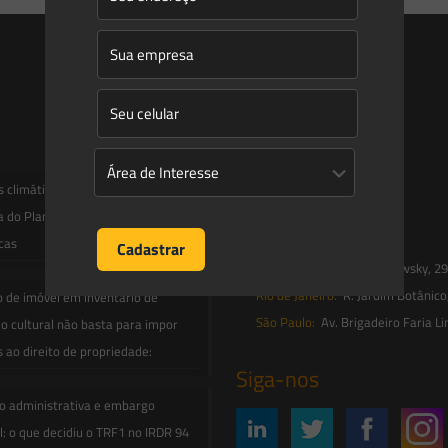
Entre em contato
contato@saesadvogados.com.br
climáticas, risco operacional e a
a do Plano Clima 2026 para as
Onde estamos
icas
Florianópolis:
Av. Trompowsky, 291,
Rio de Janeiro:
R. Jardim Botânico
o de imóvel em inventário de
São Paulo:
Av. Brigadeiro Faria Li
o cultural não basta para impor
s ao direito de propriedade:
Siga-nos
o administrativa e embargo
: o que decidiu o TRF1 no IRDR 94