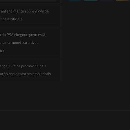
e entendimento sobre APPs de
ios artificiais
o do PSA chegou: quem está
 para monetizar ativos
is?
ança jurídica promovida pela
zação dos desastres ambientais