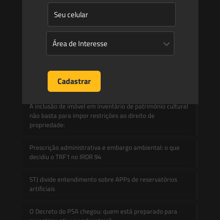
Contato
Blog
Mudanças climáticas, risco operacional e a relevância do
Plano Clima 2026 para as hidrelétricas
A inclusão de imóvel em inventário de patrimônio cultural
não basta para impor restrições ao direito de
propriedade:
Prescrição administrativa e embargo ambiental: o que
decidiu o TRF1 no IRDR 94
STJ divide entendimento sobre APPs de reservatórios
artificiais
O Decreto do PSA chegou: quem está preparado para