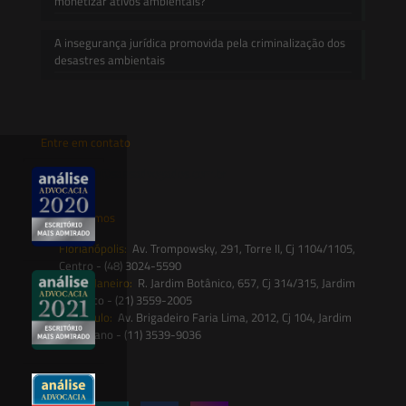
monetizar ativos ambientais?
A insegurança jurídica promovida pela criminalização dos
desastres ambientais
Entre em contato
contato@saesadvogados.com.br
Onde estamos
Florianópolis:
Av. Trompowsky, 291, Torre II, Cj 1104/1105,
Centro - (48) 3024-5590
Rio de Janeiro:
R. Jardim Botânico, 657, Cj 314/315, Jardim
Botânico - (21) 3559-2005
São Paulo:
Av. Brigadeiro Faria Lima, 2012, Cj 104, Jardim
Paulistano - (11) 3539-9036
Siga-nos