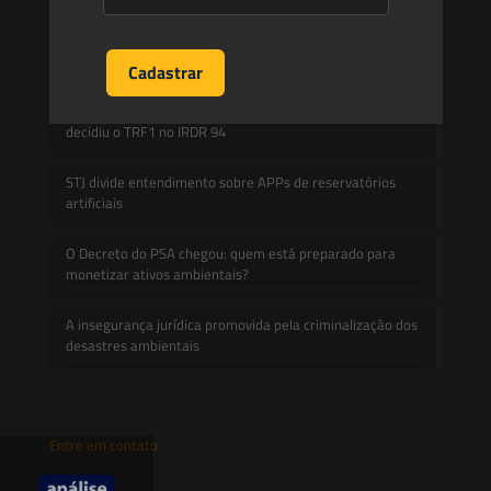
A inclusão de imóvel em inventário de patrimônio cultural
não basta para impor restrições ao direito de
propriedade:
Prescrição administrativa e embargo ambiental: o que
decidiu o TRF1 no IRDR 94
STJ divide entendimento sobre APPs de reservatórios
artificiais
O Decreto do PSA chegou: quem está preparado para
monetizar ativos ambientais?
A insegurança jurídica promovida pela criminalização dos
desastres ambientais
Entre em contato
contato@saesadvogados.com.br