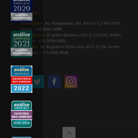
Onde estamos
Florianópolis:
Av. Trompowsky, 291, Torre II, Cj 1104/1105,
Centro - (48) 3024-5590
Rio de Janeiro:
R. Jardim Botânico, 657, Cj 314/315, Jardim
Botânico - (21) 3559-2005
São Paulo:
Av. Brigadeiro Faria Lima, 2012, Cj 104, Jardim
Paulistano - (11) 3539-9036
Siga-nos