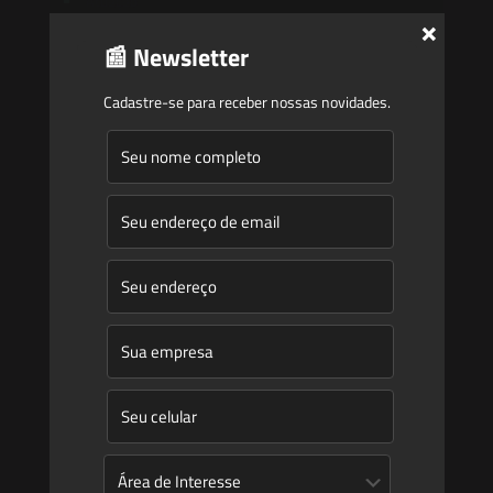
Atuação
×
Equipe
📰 Newsletter
Newsletter
Cadastre-se para receber nossas novidades.
Publicações
Artigos
Novidades Legislativas
Informativos
Contato
Blog
Mudanças climáticas, risco operacional e a relevância do
Plano Clima 2026 para as hidrelétricas