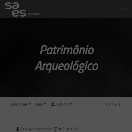
Patrimônio
Arqueológico
Categories
Tags
Authors
Show all
Saes Advogados
on
19/10/2020