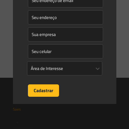
Manuela Hermenegildo
on
07/02/2017
Requerimento de DUP para empreendimentos de energia
Estão em vigor, desde o dia 1º de janeiro de 2017, os novos
procedimentos gerais para requerimento de Declaração de
Utilidade Pública (DUP) de áreas necessárias
[…]
0
0
Read more
Saes
Início