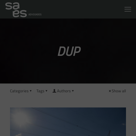
DUP
Categories
Tags
Authors
Show all