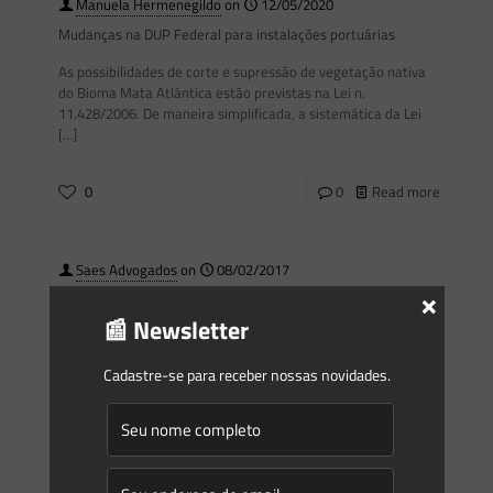
Manuela Hermenegildo
on
12/05/2020
Mudanças na DUP Federal para instalações portuárias
As possibilidades de corte e supressão de vegetação nativa
do Bioma Mata Atlântica estão previstas na Lei n.
11.428/2006. De maneira simplificada, a sistemática da Lei
[…]
0
0
Read more
Saes Advogados
on
08/02/2017
×
Newsletter Saes Advogados – 059 | Energia e Meio
Ambiente
📰 Newsletter
Informativo 059 Fevereiro/2017 Newsletter Energia e Meio
Cadastre-se para receber nossas novidades.
Ambiente Caros leitores, A partir deste mês, retomamos a
nossa newsletter quinzenal e setorial, contemplando
questões ambientais, específicas e atuais, que
[…]
0
0
Read more