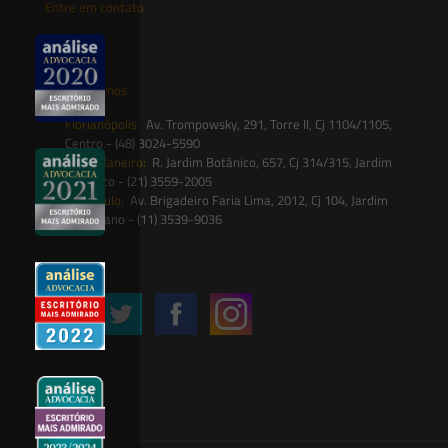
Entre em contato
contato@saesadvogados.com.br
Onde estamos
Florianópolis:
Av. Trompowsky, 291, Torre II, Cj 1104/1105,
Centro - (48) 3024-5590
Rio de Janeiro:
R. Jardim Botânico, 657, Cj 314/315, Jardim
Botânico - (21) 3559-2005
São Paulo:
Av. Brigadeiro Faria Lima, 2012, Cj 104, Jardim
Paulistano - (11) 3539-9036
Siga-nos