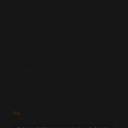
Quem Somos
Atuação
Equipe
Newsletter
Publicações
Artigos
Novidades Legislativas
Informativos
Contato
Blog