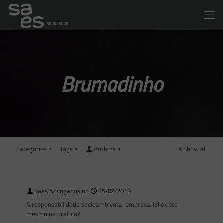
Brumadinho
Categories
Tags
Authors
Show all
Saes Advogados
on
25/02/2019
A responsabilidade socioambiental empresarial existe
mesmo na prática?