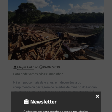
Gleyse Gulin
on
04/02/2019
Para onde vamos pós Brumadinho?
Há um pouco mais de 4 anos, em decorrência do
rompimento da barragem de rejeitos de minério do Fundão,
em Mariana/MG, abordamos no artigo “A importância
[…]
×
📰 Newsletter
0
0
Read more
Cadastre-se para receber nossas novidades.