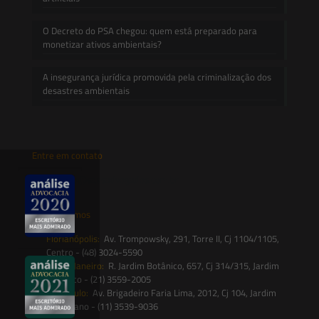
O Decreto do PSA chegou: quem está preparado para
monetizar ativos ambientais?
A insegurança jurídica promovida pela criminalização dos
desastres ambientais
Entre em contato
contato@saesadvogados.com.br
Onde estamos
Florianópolis:
Av. Trompowsky, 291, Torre II, Cj 1104/1105,
Centro - (48) 3024-5590
Rio de Janeiro:
R. Jardim Botânico, 657, Cj 314/315, Jardim
Botânico - (21) 3559-2005
São Paulo:
Av. Brigadeiro Faria Lima, 2012, Cj 104, Jardim
Paulistano - (11) 3539-9036