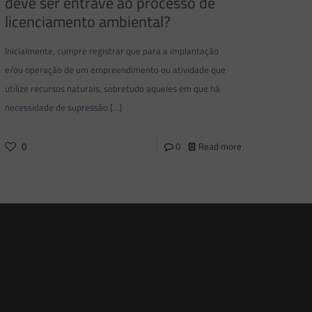
deve ser entrave ao processo de
licenciamento ambiental?
Inicialmente, cumpre registrar que para a implantação
e/ou operação de um empreendimento ou atividade que
utilize recursos naturais, sobretudo aqueles em que há
necessidade de supressão
[…]
0
0
Read more