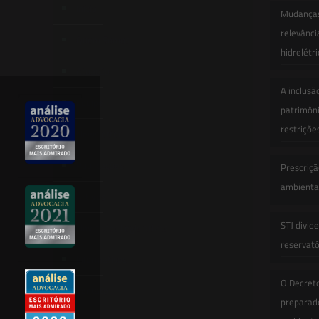
Início
Mudanças 
relevânci
Quem Somos
hidrelétr
Atuação
A inclusã
Equipe
patrimôni
restriçõe
Newsletter
Publicações
Prescriçã
ambiental
Artigos
STJ divid
Novidades Legislativas
reservatór
Informativos
O Decret
Contato
preparado