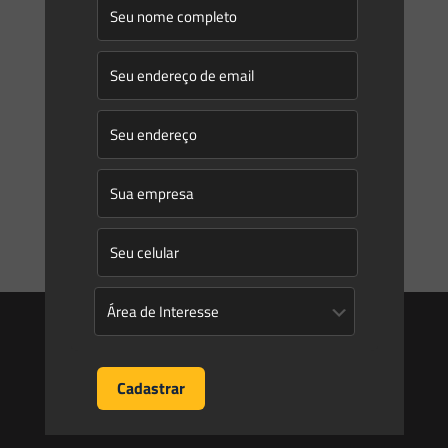
Entre em contato
contato@saesadvogados.com.br