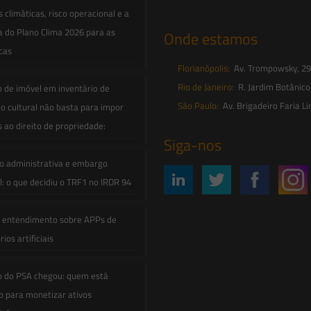
climáticas, risco operacional e a
a do Plano Clima 2026 para as
Onde estamos
icas
Florianópolis:
Av. Trompowsky, 291,
Rio de Janeiro:
R. Jardim Botânico
o de imóvel em inventário de
São Paulo:
Av. Brigadeiro Faria Li
o cultural não basta para impor
s ao direito de propriedade:
Siga-nos
o administrativa e embargo
: o que decidiu o TRF1 no IRDR 94
e entendimento sobre APPs de
ios artificiais
o do PSA chegou: quem está
 para monetizar ativos