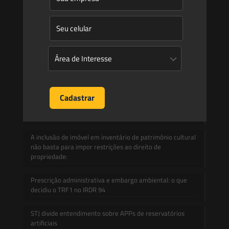
Informativos
Contato
Blog
Mudanças climáticas, risco operacional e a relevância do
Plano Clima 2026 para as hidrelétricas
A inclusão de imóvel em inventário de patrimônio cultural
não basta para impor restrições ao direito de
propriedade:
Prescrição administrativa e embargo ambiental: o que
decidiu o TRF1 no IRDR 94
STJ divide entendimento sobre APPs de reservatórios
artificiais