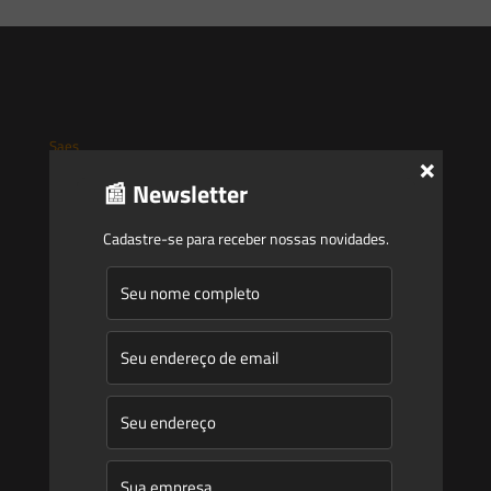
Saes
×
📰 Newsletter
Início
Quem Somos
Cadastre-se para receber nossas novidades.
Atuação
Equipe
Newsletter
Publicações
Artigos
Novidades Legislativas