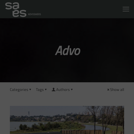
Advo
Categories
Tags
Authors
Show all