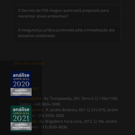
O Decreto do PSA chegou: quem está preparado para
monetizar ativos ambientais?
A insegurança jurídica promovida pela criminalização dos
desastres ambientais
Entre em contato
contato@saesadvogados.com.br
Onde estamos
Florianópolis:
Av. Trompowsky, 291, Torre II, Cj 1104/1105,
Centro - (48) 3024-5590
Rio de Janeiro:
R. Jardim Botânico, 657, Cj 314/315, Jardim
Botânico - (21) 3559-2005
São Paulo:
Av. Brigadeiro Faria Lima, 2012, Cj 104, Jardim
Paulistano - (11) 3539-9036