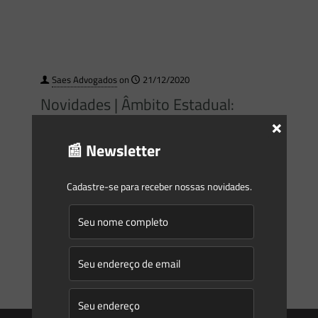
Saes Advogados
on
21/12/2020
Novidades | Âmbito Estadual:
×
Nacional
📰 Newsletter
MINISTÉRIO DO MEIO AMBIENTE GABINETE DO MINISTRO
PORTARIA MMA No 603, DE 10 DE DEZEMBRO DE 2020
Cadastre-se para receber nossas novidades.
Institui o Programa Nacional de Recuperação de Áreas
Contaminadas. O
[…]
0
0
Read more