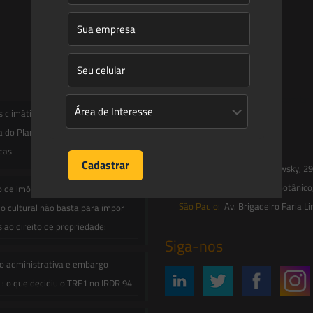
Entre em contato
contato@saesadvogados.com.br
climáticas, risco operacional e a
a do Plano Clima 2026 para as
Onde estamos
icas
Florianópolis:
Av. Trompowsky, 291,
Rio de Janeiro:
R. Jardim Botânico
o de imóvel em inventário de
São Paulo:
Av. Brigadeiro Faria Li
o cultural não basta para impor
s ao direito de propriedade:
Siga-nos
o administrativa e embargo
: o que decidiu o TRF1 no IRDR 94