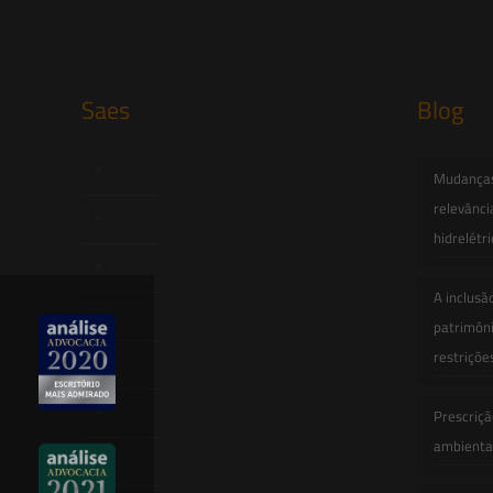
Saes
Blog
Início
Mudanças 
relevânci
Quem Somos
hidrelétr
Atuação
A inclusã
Equipe
patrimôni
restriçõe
Newsletter
Publicações
Prescriçã
ambiental
Artigos