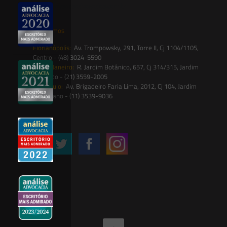
contato@saesadvogados.com.br
Onde estamos
Florianópolis:
Av. Trompowsky, 291, Torre II, Cj 1104/1105,
Centro - (48) 3024-5590
Rio de Janeiro:
R. Jardim Botânico, 657, Cj 314/315, Jardim
Botânico - (21) 3559-2005
São Paulo:
Av. Brigadeiro Faria Lima, 2012, Cj 104, Jardim
Paulistano - (11) 3539-9036
Siga-nos