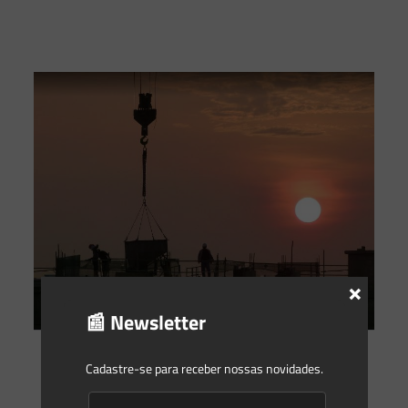
×
📰 Newsletter
Saes Advogados
on
22/06/2020
Cadastre-se para receber nossas novidades.
Meu imóvel foi autuado. Preciso