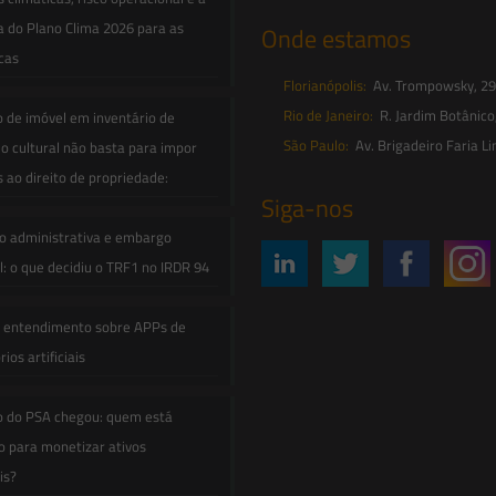
a do Plano Clima 2026 para as
Onde estamos
icas
Florianópolis:
Av. Trompowsky, 291,
Rio de Janeiro:
R. Jardim Botânico
o de imóvel em inventário de
São Paulo:
Av. Brigadeiro Faria Li
o cultural não basta para impor
s ao direito de propriedade:
Siga-nos
o administrativa e embargo
: o que decidiu o TRF1 no IRDR 94
e entendimento sobre APPs de
ios artificiais
o do PSA chegou: quem está
 para monetizar ativos
is?