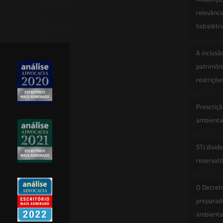
relevânci
Quem Somos
hidrelétr
Atuação
A inclusã
Equipe
patrimôni
restriçõe
Newsletter
Publicações
Prescriçã
ambiental
Artigos
STJ divid
Novidades Legislativas
reservatór
Informativos
O Decret
Contato
preparado
ambienta