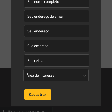
interromper a obra?
A Administração Pública possui papel preponderante na
gestão do sistema de proteção do meio ambiente
brasileiro. A atuação administrativa fundamenta-se
principalmente na noção de que a
[…]
0
0
Read more
Entre em contato
contato@saesadvogados.com.br
climáticas, risco operacional e a