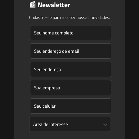
📰 Newsletter
Publicações
Cadastre-se para receber nossas novidades.
Artigos
Novidades Legislativas
Informativos
Contato
Blog
Mudanças climáticas, risco operacional e a relevância do
Plano Clima 2026 para as hidrelétricas
A inclusão de imóvel em inventário de patrimônio cultural
não basta para impor restrições ao direito de
propriedade: