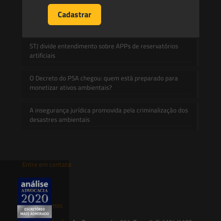
Prescrição administrativa e embargo ambiental: o que
decidiu o TRF1 no IRDR 94
STJ divide entendimento sobre APPs de reservatórios
artificiais
O Decreto do PSA chegou: quem está preparado para
monetizar ativos ambientais?
A insegurança jurídica promovida pela criminalização dos
desastres ambientais
Entre em contato
contato@saesadvogados.com.br
Onde estamos