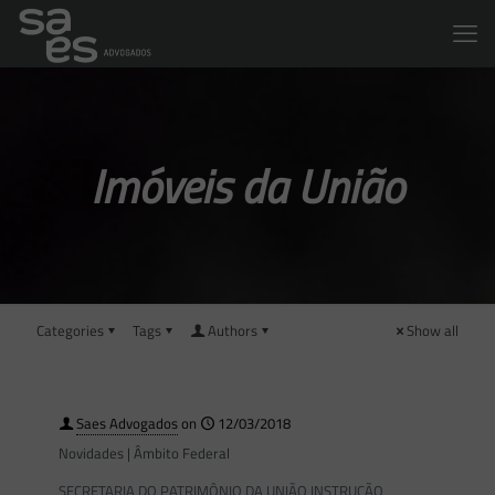
Imóveis da União
Categories
Tags
Authors
Show all
Saes Advogados
on
12/03/2018
Novidades | Âmbito Federal
SECRETARIA DO PATRIMÔNIO DA UNIÃO INSTRUÇÃO