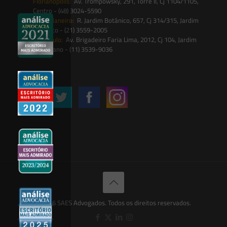
Florianópolis:
Av. Trompowsky, 291, Torre II, Cj 1104/1105,
Centro - (48) 3024-5590
Rio de Janeiro:
R. Jardim Botânico, 657, Cj 314/315, Jardim
Botânico - (21) 3559-2005
São Paulo:
Av. Brigadeiro Faria Lima, 2012, Cj 104, Jardim
Paulistano - (11) 3539-9036
Siga-nos
© 2026 SAES Advogados. Todos os direitos reservados.