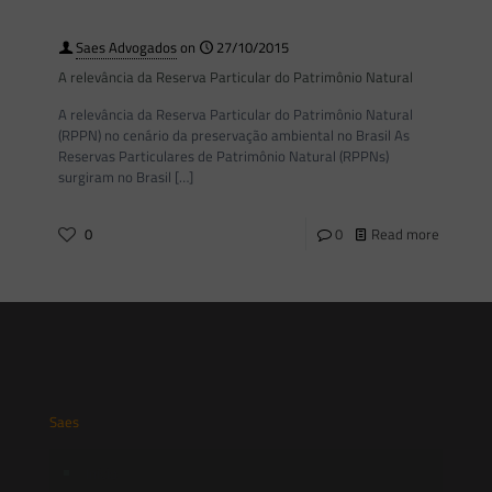
Saes Advogados
on
27/10/2015
A relevância da Reserva Particular do Patrimônio Natural
A relevância da Reserva Particular do Patrimônio Natural
(RPPN) no cenário da preservação ambiental no Brasil As
Reservas Particulares de Patrimônio Natural (RPPNs)
surgiram no Brasil
[…]
0
0
Read more
Saes
Início