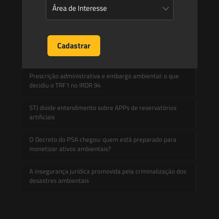
Mudanças climáticas, risco operacional e a relevância do
Plano Clima 2026 para as hidrelétricas
A inclusão de imóvel em inventário de patrimônio cultural
não basta para impor restrições ao direito de
propriedade:
Prescrição administrativa e embargo ambiental: o que
decidiu o TRF1 no IRDR 94
STJ divide entendimento sobre APPs de reservatórios
artificiais
O Decreto do PSA chegou: quem está preparado para
monetizar ativos ambientais?
A insegurança jurídica promovida pela criminalização dos
desastres ambientais