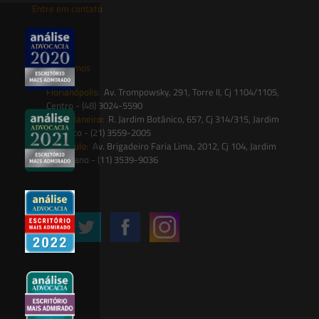
Entre em contato
contato@saesadvogados.com.br
Onde estamos
Florianópolis:
Av. Trompowsky, 291, Torre II, Cj 1104/1105,
Centro - (48) 3024-5590
Rio de Janeiro:
R. Jardim Botânico, 657, Cj 314/315, Jardim
Botânico - (21) 3559-2005
São Paulo:
Av. Brigadeiro Faria Lima, 2012, Cj 104, Jardim
Paulistano - (11) 3539-9036
Siga-nos