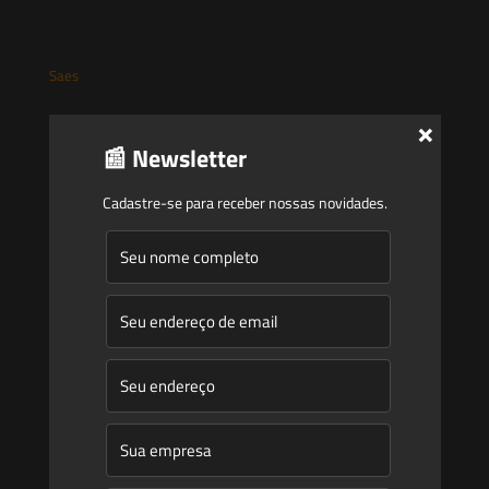
Saes
×
Início
📰 Newsletter
Quem Somos
Cadastre-se para receber nossas novidades.
Atuação
Equipe
Newsletter
Publicações
Artigos
Novidades Legislativas
Informativos
Contato