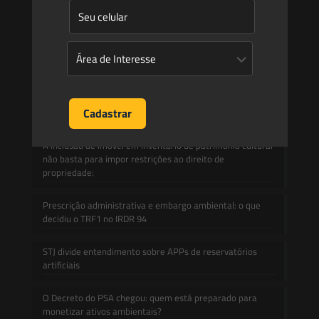
Blog
Mudanças climáticas, risco operacional e a relevância do
Plano Clima 2026 para as hidrelétricas
A inclusão de imóvel em inventário de patrimônio cultural
não basta para impor restrições ao direito de
propriedade:
Prescrição administrativa e embargo ambiental: o que
decidiu o TRF1 no IRDR 94
STJ divide entendimento sobre APPs de reservatórios
artificiais
O Decreto do PSA chegou: quem está preparado para
monetizar ativos ambientais?