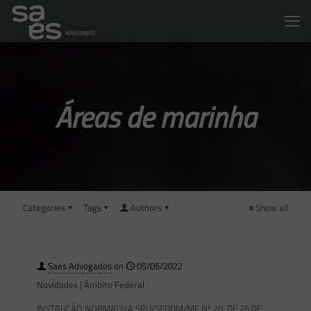
Áreas de marinha
Categories
Tags
Authors
Show all
Saes Advogados
on
05/05/2022
Novidades | Âmbito Federal
INSTRUÇÃO NORMATIVA SPU/SEDDM/ME Nº 28, DE 26 DE