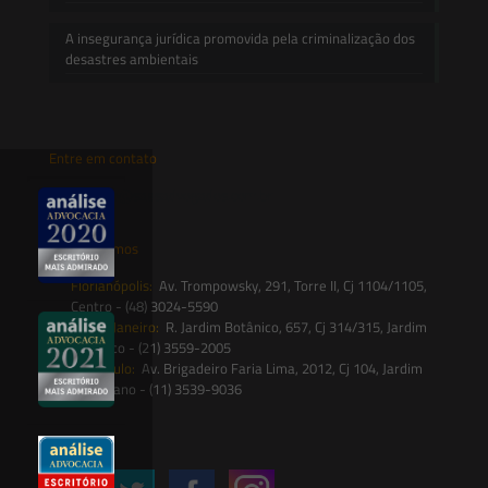
A insegurança jurídica promovida pela criminalização dos
desastres ambientais
Entre em contato
contato@saesadvogados.com.br
Onde estamos
Florianópolis:
Av. Trompowsky, 291, Torre II, Cj 1104/1105,
Centro - (48) 3024-5590
Rio de Janeiro:
R. Jardim Botânico, 657, Cj 314/315, Jardim
Botânico - (21) 3559-2005
São Paulo:
Av. Brigadeiro Faria Lima, 2012, Cj 104, Jardim
Paulistano - (11) 3539-9036
Siga-nos