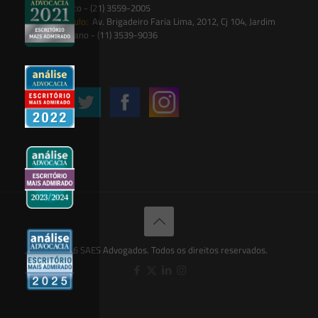
Botânico - (21) 3559-2005
São Paulo:
Av. Brigadeiro Faria Lima, 2012, Cj 104, Jardim
Paulistano - (11) 3539-9036
Siga-nos
© 2026 SAES Advogados. Todos os direitos reservados.