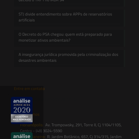
STJ divide entendimento sobre APPs de reservatórios
artificiais
O Decreto do PSA chegou: quem está preparado para
monetizar ativos ambientais?
A insegurança jurídica promovida pela criminalização dos
desastres ambientais
Entre em contato
contato@saesadvogados.com.br
Onde estamos
Florianópolis:
Av. Trompowsky, 291, Torre II, Cj 1104/1105,
Centro - (48) 3024-5590
Rio de Janeiro:
R. Jardim Botânico, 657, Cj 314/315, Jardim