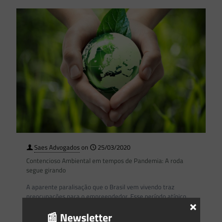
Saes Advogados
on
25/03/2020
Contencioso Ambiental em tempos de Pandemia: A roda
segue girando
A aparente paralisação que o Brasil vem vivendo traz
preocupações para o empreendedor. Esse período atípico
×
não pode significar paralisação total da economia – e isso
📰 Newsletter
[…]