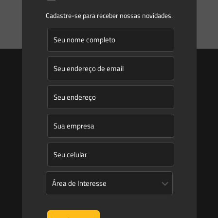
Cadastre-se para receber nossas novidades.
0
0
Read more
Saes
Início
Quem Somos
Atuação
Equipe
Newsletter
Publicações