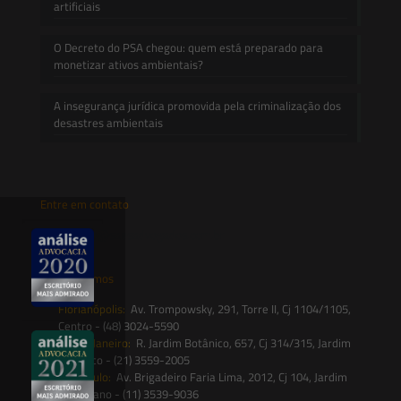
artificiais
O Decreto do PSA chegou: quem está preparado para
monetizar ativos ambientais?
A insegurança jurídica promovida pela criminalização dos
desastres ambientais
Entre em contato
contato@saesadvogados.com.br
Onde estamos
Florianópolis:
Av. Trompowsky, 291, Torre II, Cj 1104/1105,
Centro - (48) 3024-5590
Rio de Janeiro:
R. Jardim Botânico, 657, Cj 314/315, Jardim
Botânico - (21) 3559-2005
São Paulo:
Av. Brigadeiro Faria Lima, 2012, Cj 104, Jardim
Paulistano - (11) 3539-9036