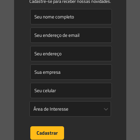
Cadastre-se para receber nossas novidades.
Informativo 157Junho/2021 Newsletter Florestal Estimados
leitores, Na Newsletter desta semana abordamos temas
relacionados ao setor Florestal. Inicialmente, em “A doação
de áreas localizadas em Unidades de
[…]
0
0
Read more
Saes Advogados
on
18/05/2021
Newsletter Saes Advogados – 156 | Portos e Construção
Naval
Informativo 156Maio/2021 Newsletter Portos e Construção
Naval Estimados leitores, A Newsletter desta semana
aborda temas relacionados ao setor de Portos e Construção
Naval. Inicialmente, discorremos sobre
[…]
0
0
Read more
Saes Advogados
on
04/05/2021