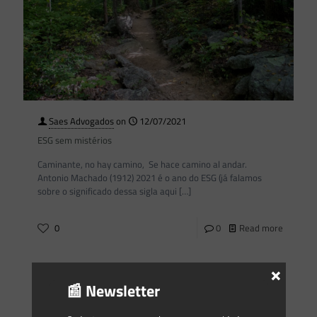
Saes Advogados
on
12/07/2021
ESG sem mistérios
Caminante, no hay camino, Se hace camino al andar.
Antonio Machado (1912) 2021 é o ano do ESG (já falamos
sobre o significado dessa sigla aqui
[…]
0
0
Read more
×
Saes Advogados
on
01/06/2021
📰 Newsletter
Newsletter Saes Advogados – 157 | Florestal