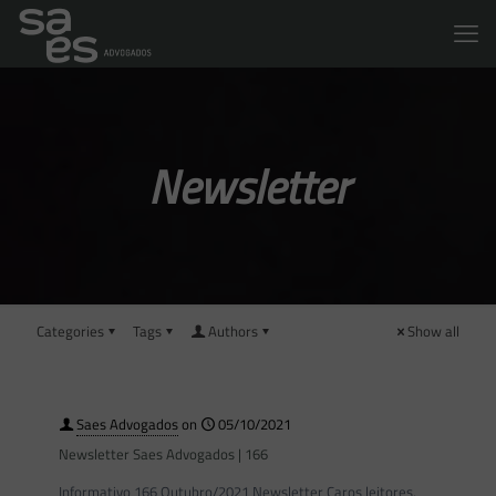
Newsletter
Categories
Tags
Authors
Show all
Saes Advogados
on
05/10/2021
Newsletter Saes Advogados | 166
Informativo 166 Outubro/2021 Newsletter Caros leitores,