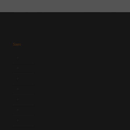
Saes
Início
Quem Somos
Atuação
Equipe
Newsletter
Publicações
Artigos