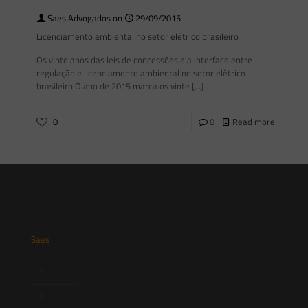
Saes Advogados
on
29/09/2015
Licenciamento ambiental no setor elétrico brasileiro
Os vinte anos das leis de concessões e a interface entre
regulação e licenciamento ambiental no setor elétrico
brasileiro O ano de 2015 marca os vinte
[…]
0
0
Read more
Saes
Início
Quem Somos