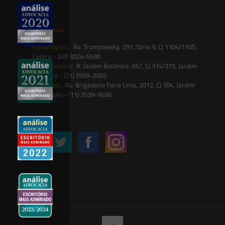
contato@saesadvogados.com.br
Onde estamos
Florianópolis:
Av. Trompowsky, 291, Torre II, Cj 1104/1105,
Centro - (48) 3024-5590
Rio de Janeiro:
R. Jardim Botânico, 657, Cj 314/315, Jardim
Botânico - (21) 3559-2005
São Paulo:
Av. Brigadeiro Faria Lima, 2012, Cj 104, Jardim
Paulistano - (11) 3539-9036
Siga-nos