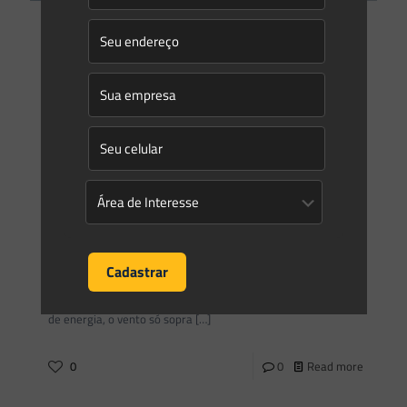
Saes Advogados
on
19/09/2016
Planejamento é fundamental para novas fontes de energia
A segurança energética corre risco. Por isso, o desafio é
manter a expansão eólica e solar mas sem deixar de lado
energia base, que é no
[…]
0
0
Read more
Saes Advogados
on
01/08/2016
Novos ventos na energia
Existe um setor da economia brasileira -e da mundial- em
que ninguém fala de crise. No campo das fontes alternativas
de energia, o vento só sopra
[…]
0
0
Read more