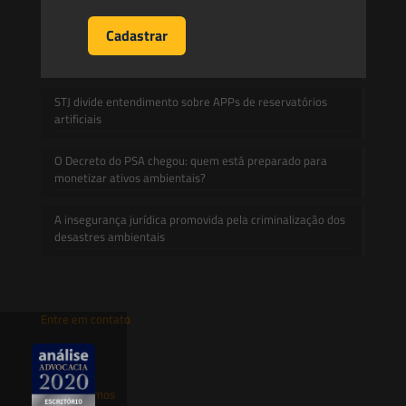
propriedade:
Prescrição administrativa e embargo ambiental: o que
decidiu o TRF1 no IRDR 94
STJ divide entendimento sobre APPs de reservatórios
artificiais
O Decreto do PSA chegou: quem está preparado para
monetizar ativos ambientais?
A insegurança jurídica promovida pela criminalização dos
desastres ambientais
Entre em contato
contato@saesadvogados.com.br
Onde estamos