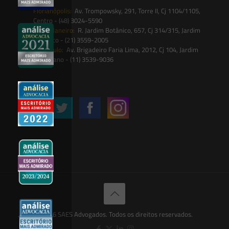
Florianópolis:
Av. Trompowsky, 291, Torre II, Cj 1104/1105,
Centro - (48) 3024-5590
Rio de Janeiro:
R. Jardim Botânico, 657, Cj 314/315, Jardim
Botânico - (21) 3559-2005
São Paulo:
Av. Brigadeiro Faria Lima, 2012, Cj 104, Jardim
Paulistano - (11) 3539-9036
Siga-nos
© 2026 SAES Advogados. Todos os direitos reservados.