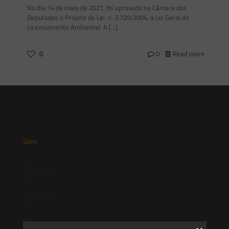
No dia 14 de maio de 2021, foi aprovado na Câmara dos
Deputados o Projeto de Lei n. 3.729/2004, a Lei Geral do
Licenciamento Ambiental. A
[…]
0
0
Read more
Saes
Início
Quem Somos
Atuação
Equipe