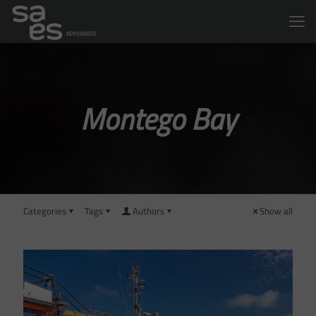
Montego Bay
Categories
Tags
Authors
Show all