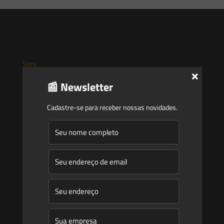
Saes
×
📰 Newsletter
Início
Quem Somos
Cadastre-se para receber nossas novidades.
Atuação
Equipe
Newsletter
Publicações
Artigos
Novidades Legislativas