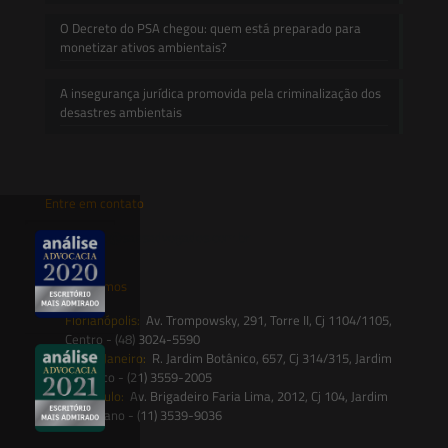
O Decreto do PSA chegou: quem está preparado para
monetizar ativos ambientais?
A insegurança jurídica promovida pela criminalização dos
desastres ambientais
Entre em contato
contato@saesadvogados.com.br
Onde estamos
Florianópolis:
Av. Trompowsky, 291, Torre II, Cj 1104/1105,
Centro - (48) 3024-5590
Rio de Janeiro:
R. Jardim Botânico, 657, Cj 314/315, Jardim
Botânico - (21) 3559-2005
São Paulo:
Av. Brigadeiro Faria Lima, 2012, Cj 104, Jardim
Paulistano - (11) 3539-9036