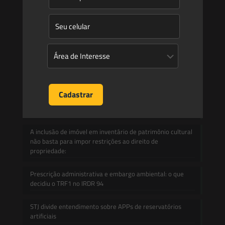
Informativos
Contato
Blog
Mudanças climáticas, risco operacional e a relevância do
Plano Clima 2026 para as hidrelétricas
A inclusão de imóvel em inventário de patrimônio cultural
não basta para impor restrições ao direito de
propriedade:
Prescrição administrativa e embargo ambiental: o que
decidiu o TRF1 no IRDR 94
STJ divide entendimento sobre APPs de reservatórios
artificiais