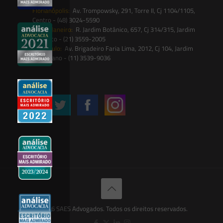
Florianópolis:
Av. Trompowsky, 291, Torre II, Cj 1104/1105,
Centro - (48) 3024-5590
Rio de Janeiro:
R. Jardim Botânico, 657, Cj 314/315, Jardim
Botânico - (21) 3559-2005
São Paulo:
Av. Brigadeiro Faria Lima, 2012, Cj 104, Jardim
Paulistano - (11) 3539-9036
Siga-nos
© 2026 SAES Advogados. Todos os direitos reservados.