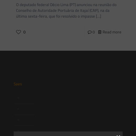
O deputado federal Décio Lima (PT) anunciou na reunião do
Conselho de Autoridade Portuária de Itajaí (CAP), na da
última sexta-feira, que foi resolvido o impasse
[…]
0
0
Read more
Saes
Início
Quem Somos
Atuação
Equipe