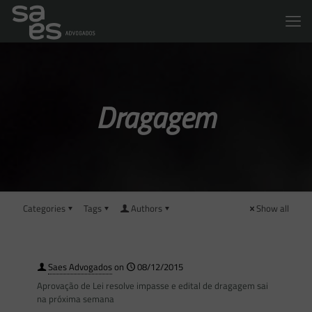
Dragagem
Categories
Tags
Authors
Show all
Saes Advogados
on
08/12/2015
Aprovação de Lei resolve impasse e edital de dragagem sai
na próxima semana