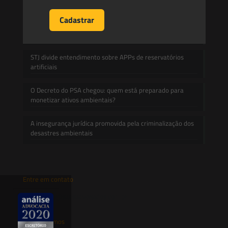
propriedade:
Prescrição administrativa e embargo ambiental: o que
decidiu o TRF1 no IRDR 94
STJ divide entendimento sobre APPs de reservatórios
artificiais
O Decreto do PSA chegou: quem está preparado para
monetizar ativos ambientais?
A insegurança jurídica promovida pela criminalização dos
desastres ambientais
Entre em contato
contato@saesadvogados.com.br
Onde estamos