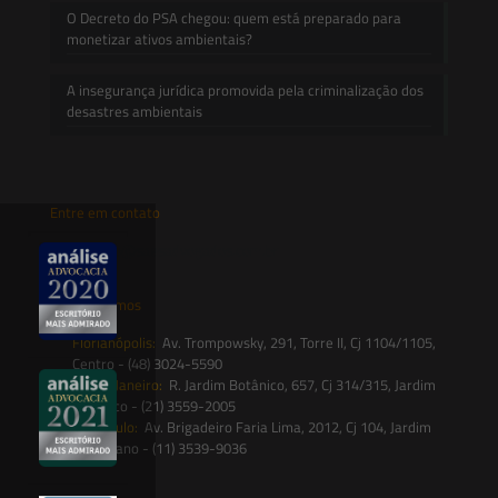
O Decreto do PSA chegou: quem está preparado para
monetizar ativos ambientais?
A insegurança jurídica promovida pela criminalização dos
desastres ambientais
Entre em contato
contato@saesadvogados.com.br
Onde estamos
Florianópolis:
Av. Trompowsky, 291, Torre II, Cj 1104/1105,
Centro - (48) 3024-5590
Rio de Janeiro:
R. Jardim Botânico, 657, Cj 314/315, Jardim
Botânico - (21) 3559-2005
São Paulo:
Av. Brigadeiro Faria Lima, 2012, Cj 104, Jardim
Paulistano - (11) 3539-9036