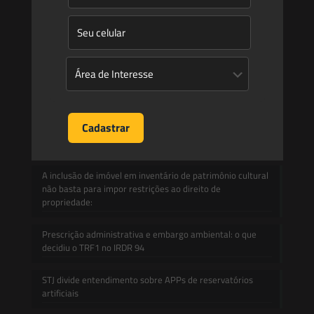
Informativos
Contato
Blog
Mudanças climáticas, risco operacional e a relevância do
Plano Clima 2026 para as hidrelétricas
A inclusão de imóvel em inventário de patrimônio cultural
não basta para impor restrições ao direito de
propriedade:
Prescrição administrativa e embargo ambiental: o que
decidiu o TRF1 no IRDR 94
STJ divide entendimento sobre APPs de reservatórios
artificiais