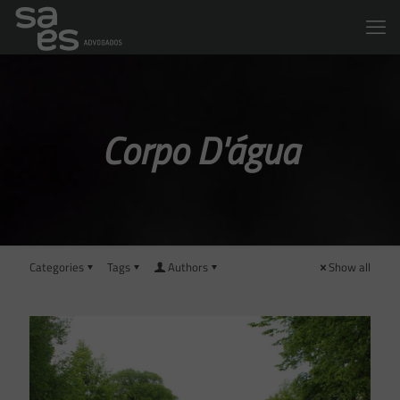
Corpo D'água
Categories
Tags
Authors
Show all