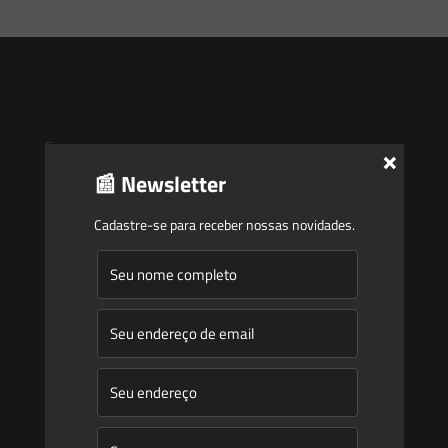
Saes
×
📰 Newsletter
Início
Cadastre-se para receber nossas novidades.
Quem Somos
Atuação
Equipe
Newsletter
Publicações
Artigos
Novidades Legislativas