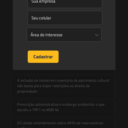
Informativos
Contato
Blog
Mudanças climáticas, risco operacional e a relevância do
Plano Clima 2026 para as hidrelétricas
A inclusão de imóvel em inventário de patrimônio cultural
não basta para impor restrições ao direito de
propriedade:
Prescrição administrativa e embargo ambiental: o que
decidiu o TRF1 no IRDR 94
STJ divide entendimento sobre APPs de reservatórios