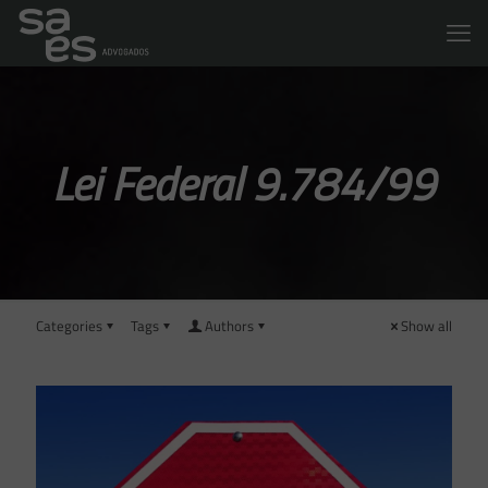
Lei Federal 9.784/99
Categories
Tags
Authors
Show all