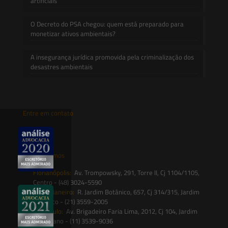
artificiais
O Decreto do PSA chegou: quem está preparado para
monetizar ativos ambientais?
A insegurança jurídica promovida pela criminalização dos
desastres ambientais
Entre em contato
contato@saesadvogados.com.br
Onde estamos
Florianópolis:
Av. Trompowsky, 291, Torre II, Cj 1104/1105,
Centro - (48) 3024-5590
Rio de Janeiro:
R. Jardim Botânico, 657, Cj 314/315, Jardim
Botânico - (21) 3559-2005
São Paulo:
Av. Brigadeiro Faria Lima, 2012, Cj 104, Jardim
Paulistano - (11) 3539-9036