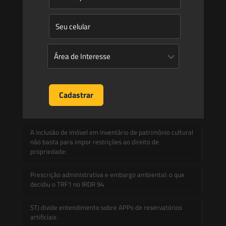
Informativos
Contato
Blog
Mudanças climáticas, risco operacional e a relevância do
Plano Clima 2026 para as hidrelétricas
A inclusão de imóvel em inventário de patrimônio cultural
não basta para impor restrições ao direito de
propriedade:
Prescrição administrativa e embargo ambiental: o que
decidiu o TRF1 no IRDR 94
STJ divide entendimento sobre APPs de reservatórios
artificiais