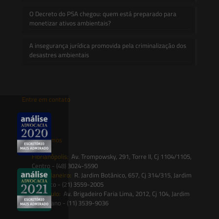
O Decreto do PSA chegou: quem está preparado para
monetizar ativos ambientais?
A insegurança jurídica promovida pela criminalização dos
desastres ambientais
Entre em contato
contato@saesadvogados.com.br
Onde estamos
Florianópolis:
Av. Trompowsky, 291, Torre II, Cj 1104/1105,
Centro - (48) 3024-5590
Rio de Janeiro:
R. Jardim Botânico, 657, Cj 314/315, Jardim
Botânico - (21) 3559-2005
São Paulo:
Av. Brigadeiro Faria Lima, 2012, Cj 104, Jardim
Paulistano - (11) 3539-9036