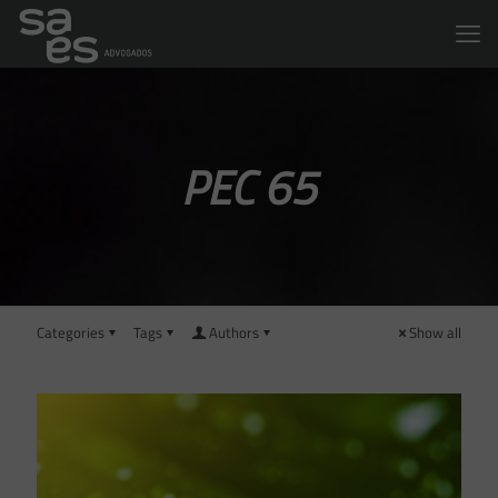
PEC 65
Categories
Tags
Authors
Show all