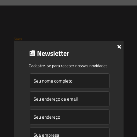
Saes
×
📰 Newsletter
Início
Quem Somos
Cadastre-se para receber nossas novidades.
Atuação
Equipe
Newsletter
Publicações
Artigos
Novidades Legislativas