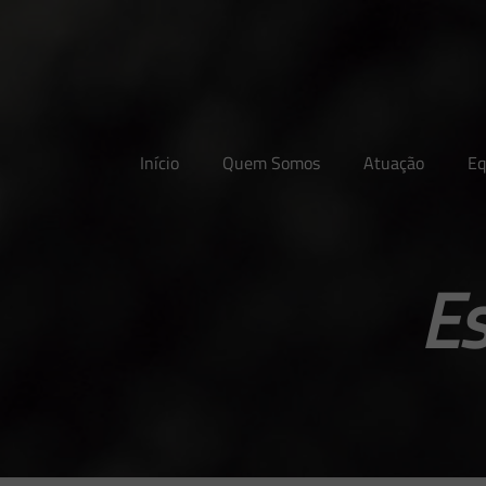
Início
Quem Somos
Atuação
Eq
E