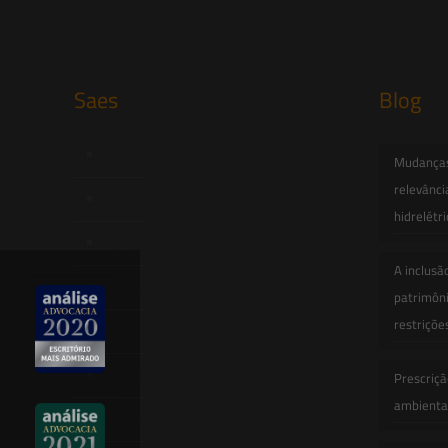
Saes
Blog
Início
Mudanças 
relevânci
Quem Somos
hidrelétr
Atuação
A inclusã
Equipe
patrimôni
restriçõe
Newsletter
Publicações
Prescriçã
ambiental
Artigos