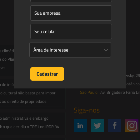
Entre em contato
contato@saesadvogados.com.br
climáticas, risco operacional e a
a do Plano Clima 2026 para as
Onde estamos
icas
Florianópolis:
Av. Trompowsky, 291,
Rio de Janeiro:
R. Jardim Botânico
o de imóvel em inventário de
São Paulo:
Av. Brigadeiro Faria Li
o cultural não basta para impor
s ao direito de propriedade:
Siga-nos
o administrativa e embargo
: o que decidiu o TRF1 no IRDR 94