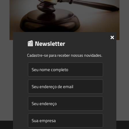
×
📰 Newsletter
Saes Advogados
on
25/03/2020
Cadastre-se para receber nossas novidades.
COVID-19, imprevisibilidade e a não responsabilização
criminal
São muitos os efeitos diretos e indiretos causados pela
pandemia relacionada ao coronavírus. Nesse cenário, é
inevitável o enfrentamento de novos desafios relacionados
às mais diversas
[…]
0
0
Read more