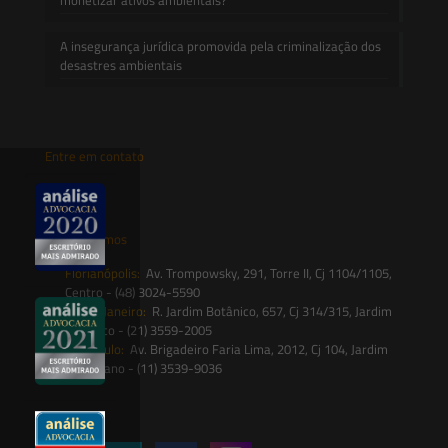
A insegurança jurídica promovida pela criminalização dos
desastres ambientais
Entre em contato
contato@saesadvogados.com.br
Onde estamos
Florianópolis:
Av. Trompowsky, 291, Torre II, Cj 1104/1105,
Centro - (48) 3024-5590
Rio de Janeiro:
R. Jardim Botânico, 657, Cj 314/315, Jardim
Botânico - (21) 3559-2005
São Paulo:
Av. Brigadeiro Faria Lima, 2012, Cj 104, Jardim
Paulistano - (11) 3539-9036
Siga-nos