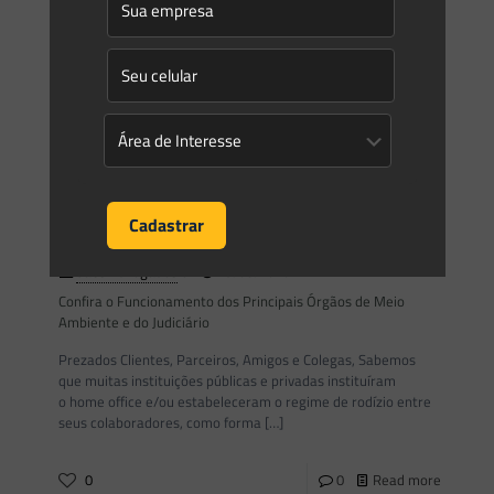
Saes Advogados
on
26/06/2020
STF decidiu: dano ambiental é imprescritível. O que muda na
prática?
Foi publicado nesta quarta-feira (24/06) o acórdão referente
ao Tema n. 999 de repercussão geral no STF. Firmou-se a
tese da Imprescritibilidade da pretensão de reparação
[…]
0
0
Read more
Saes Advogados
on
19/03/2020
Confira o Funcionamento dos Principais Órgãos de Meio
Ambiente e do Judiciário
Prezados Clientes, Parceiros, Amigos e Colegas, Sabemos
que muitas instituições públicas e privadas instituíram
o home office e/ou estabeleceram o regime de rodízio entre
seus colaboradores, como forma
[…]
0
0
Read more