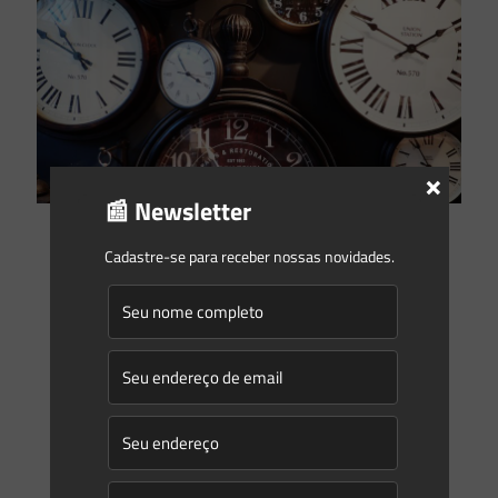
×
📰 Newsletter
Saes Advogados
on
08/12/2020
Cadastre-se para receber nossas novidades.
Todos são iguais perante a lei? Aplicação do Código Florestal
de 2012 às situações anteriores a ele
O Código Florestal brasileiro entrou em vigor em 2012,
revogando a lei anterior, o Código Florestal de 1965. A nova
lei trouxe diversas disposições que afetaram
[…]
0
0
Read more