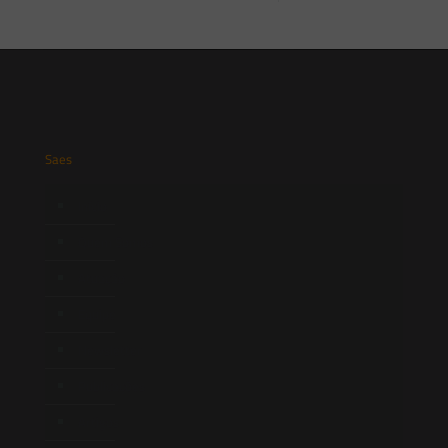
Saes
Início
Quem Somos
Atuação
Equipe
Newsletter
Publicações
Artigos