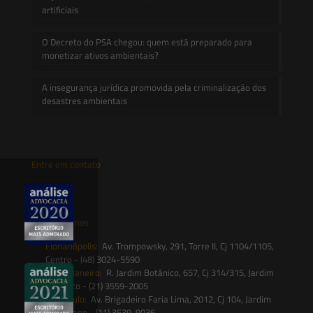
artificiais
O Decreto do PSA chegou: quem está preparado para
monetizar ativos ambientais?
A insegurança jurídica promovida pela criminalização dos
desastres ambientais
Entre em contato
contato@saesadvogados.com.br
Onde estamos
Florianópolis:
Av. Trompowsky, 291, Torre II, Cj 1104/1105,
Centro - (48) 3024-5590
Rio de Janeiro:
R. Jardim Botânico, 657, Cj 314/315, Jardim
Botânico - (21) 3559-2005
São Paulo:
Av. Brigadeiro Faria Lima, 2012, Cj 104, Jardim
Paulistano - (11) 3539-9036