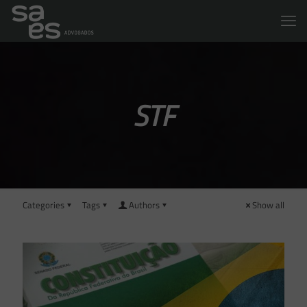
STF
Categories
Tags
Authors
Show all