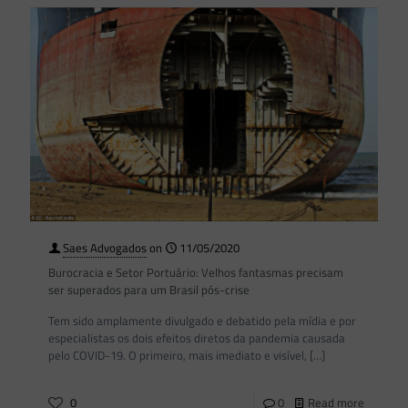
Saes Advogados
on
11/05/2020
Burocracia e Setor Portuário: Velhos fantasmas precisam
ser superados para um Brasil pós-crise
Tem sido amplamente divulgado e debatido pela mídia e por
especialistas os dois efeitos diretos da pandemia causada
pelo COVID-19. O primeiro, mais imediato e visível,
[…]
0
0
Read more