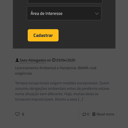
Vivemos um momento de incertezas causadas pelo COVID-
19, as consequências (econômicas e sociais) já estão sendo
sentidas pelos diversos setores da economia. Sensíveis ao
contexto que
[…]
0
0
Read more
Saes Advogados
on
03/04/2020
Licenciamento Ambiental e Pandemia: IBAMA revê
exigências
Tempos excepcionais exigem medidas excepcionais. Quem
assumiu obrigações ambientais antes da pandemia estava
numa situação bem diferente. Hoje, muitas delas se
tornaram impraticáveis. Atento a essa
[…]
0
0
Read more