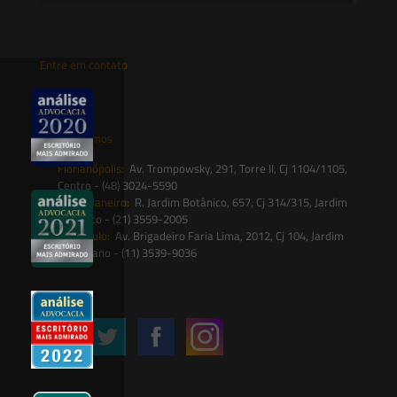
Entre em contato
contato@saesadvogados.com.br
Onde estamos
Florianópolis:
Av. Trompowsky, 291, Torre II, Cj 1104/1105,
Centro - (48) 3024-5590
Rio de Janeiro:
R. Jardim Botânico, 657, Cj 314/315, Jardim
Botânico - (21) 3559-2005
São Paulo:
Av. Brigadeiro Faria Lima, 2012, Cj 104, Jardim
Paulistano - (11) 3539-9036
Siga-nos