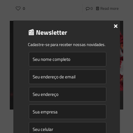
0
0
Read more
×
📰 Newsletter
Cadastre-se para receber nossas novidades.
Saes Advogados
on
14/04/2020
As medidas da ANEEL para o enfrentamento da crise
causada pelo COVID-19