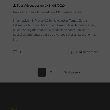
Saes Advogados
on
31/03/2020
Newsletter Saes Advogados – 131 | Temas Gerais
Informativo 131Março/2020 Newsletter Temas Gerais
Estimados leitores, Mesmo em tempo de isolamento social,
o Saes Advogados continua produzindo conteúdo sobre
questões ambientais para os diversos setores da economia.
[…]
0
0
Read more
1
2
Next page
Saes