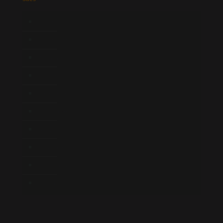
Início
Quem Somos
Atuação
Equipe
Newsletter
Publicações
Artigos
Novidades Legislativas
Informativos
Contato