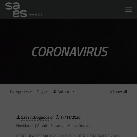
CORONAVIRUS
Categories
Tags
Authors
Show all
Saes Advogados
on
17/11/2020
Novidades | Âmbito Estadual: Minas Gerais
RESOLUÇÃO SEMAD No 3.018, DE 9 DE NOVEMBRO DE 2020