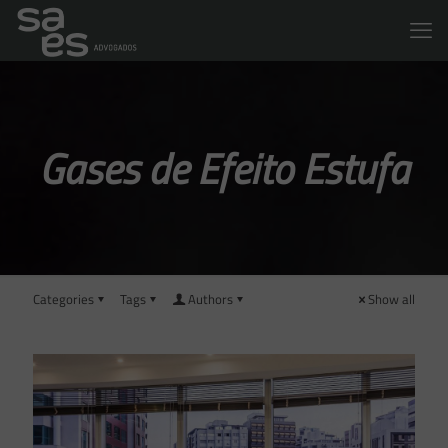
Gases de Efeito Estufa
Categories
Tags
Authors
Show all