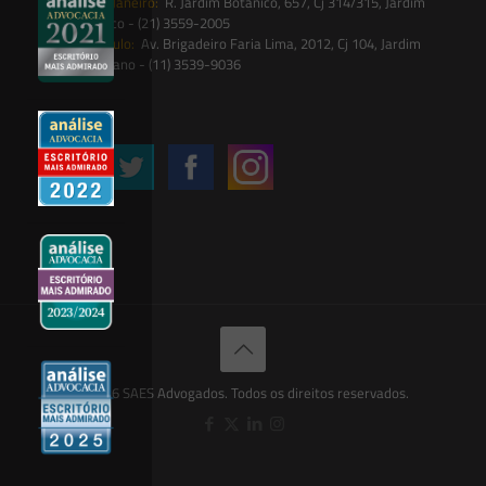
Rio de Janeiro:
R. Jardim Botânico, 657, Cj 314/315, Jardim
Botânico - (21) 3559-2005
São Paulo:
Av. Brigadeiro Faria Lima, 2012, Cj 104, Jardim
Paulistano - (11) 3539-9036
Siga-nos
© 2026 SAES Advogados. Todos os direitos reservados.