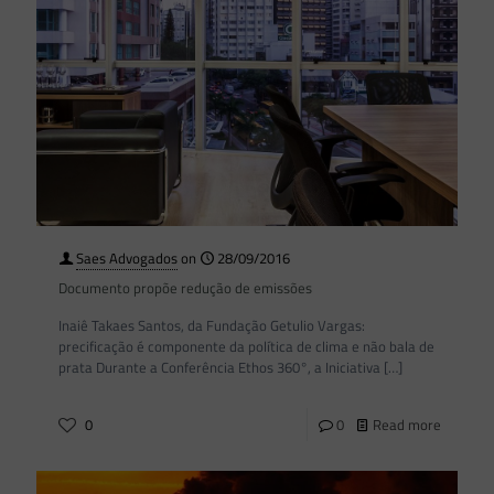
Saes Advogados
on
28/09/2016
Documento propõe redução de emissões
Inaiê Takaes Santos, da Fundação Getulio Vargas:
precificação é componente da política de clima e não bala de
prata Durante a Conferência Ethos 360°, a Iniciativa
[…]
0
0
Read more