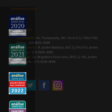
Entre em contato
contato@saesadvogados.com.br
Onde estamos
Florianópolis:
Av. Trompowsky, 291, Torre II, Cj 1104/1105,
Centro - (48) 3024-5590
Rio de Janeiro:
R. Jardim Botânico, 657, Cj 314/315, Jardim
Botânico - (21) 3559-2005
São Paulo:
Av. Brigadeiro Faria Lima, 2012, Cj 104, Jardim
Paulistano - (11) 3539-9036
Siga-nos