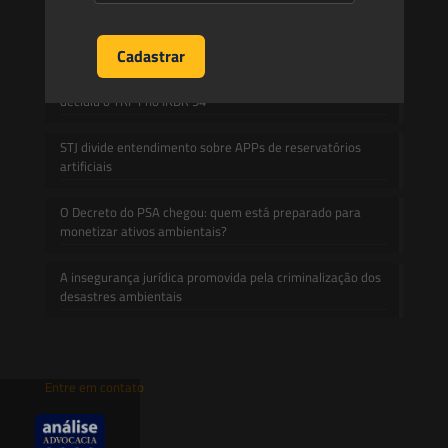
não basta para impor restrições ao direito de
propriedade:
Prescrição administrativa e embargo ambiental: o que
decidiu o TRF1 no IRDR 94
STJ divide entendimento sobre APPs de reservatórios
artificiais
O Decreto do PSA chegou: quem está preparado para
monetizar ativos ambientais?
A insegurança jurídica promovida pela criminalização dos
desastres ambientais
Entre em contato
contato@saesadvogados.com.br