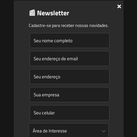
×
Equipe
📰 Newsletter
Newsletter
Cadastre-se para receber nossas novidades.
Publicações
Artigos
Novidades Legislativas
Informativos
Contato
Blog
Mudanças climáticas, risco operacional e a relevância do
Plano Clima 2026 para as hidrelétricas
A inclusão de imóvel em inventário de patrimônio cultural