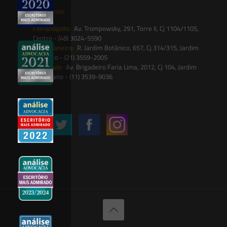
Onde estamos
Florianópolis:
Av. Trompowsky, 291, Torre II, Cj 1104/1105,
Centro - (48) 3024-5590
Rio de Janeiro:
R. Jardim Botânico, 657, Cj 314/315, Jardim
Botânico - (21) 3559-2005
São Paulo:
Av. Brigadeiro Faria Lima, 2012, Cj 104, Jardim
Paulistano - (11) 3539-9036
Siga-nos