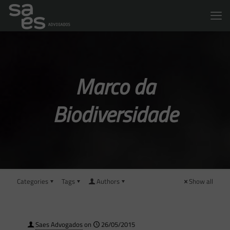
Marco da
Biodiversidade
Categories
Tags
Authors
Show all
Saes Advogados
on
26/05/2015